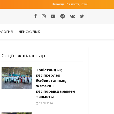
Пятница, 7 августа, 2026
ОЛОГИЯ
ДЕНСАУЛЫҚ
Соңғы жаңалықтар
Түркістандық
кәсіпкерлер
Өзбекстанның
жетекші
кәсіпорындарымен
танысты
07.08.2026