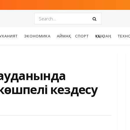
УХАНИЯТ
ЭКОНОМИКА
АЙМАҚ
СПОРТ
ҚҰҚЫҚ-ЗАҢ
ТЕХН
 ауданында
көшпелі кездесу