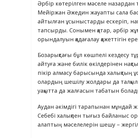
Әрбір көтерілген мәселе назардан 
Мейіржан Әжедин жауапты сала б
айтылған ұсыныстарды ескеріп, нақ
тапсырды. Сонымен қатар, әрбір ж
орындалуын қадағалау қажеттігін ере
Бозарықтағы бұл көшпелі кездесу тұ
айтуға және билік өкілдерінен нақты
пікір алмасу барысында халықтың ұ
олардың шешілу жолдары да талқыл
уақытта да жалғасын табатын болад
Аудан әкімдігі тарапынан мұндай 
Себебі халықпен тығыз байланыс о
алаптың мәселелерін шешу – жергілі