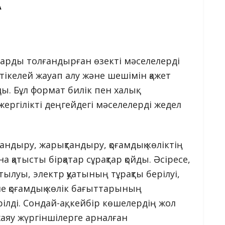
А
дарды толғандырған өзекті мәселелерді
 тікелей жауап алу және шешімін қажет
ды. Бұл формат билік пен халық
ергілікті деңгейдегі мәселелерді жедел
ндыру, жарықтандыру, қоғамдық көліктің
қатысты бірқатар сұрақтар қойды. Әсіресе,
тылуы, электр қуатының тұрақты берілуі,
қоғамдық көлік бағыттарының
ілді. Сондай-ақ, кейбір көшелердің жол
яу жүргіншілерге арналған