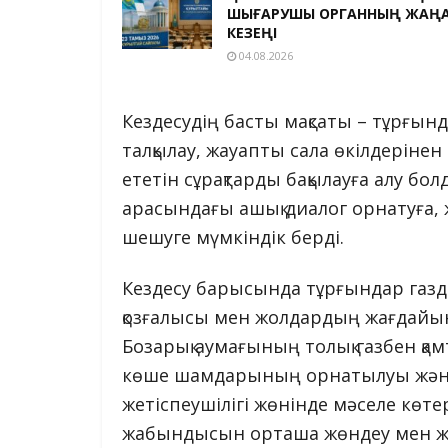
ШЫҒАРУШЫ ОРГАННЫҢ ЖАҢ
КЕЗЕҢІ
04.08.2026
Кездесудің басты мақсаты – тұрғын
талқылау, жауапты сала өкілдерінен
ететін сұрақтарды бақылауға алу бол
арасындағы ашық диалог орнатуға, ж
шешуге мүмкіндік берді.
Кездесу барысында тұрғындар газда
қозғалысы мен жолдардың жағдайына 
Бозарық аумағының толық газбен қам
көше шамдарының орнатылуы және 
жетіспеушілігі жөнінде мәселе көтер
жабындысын орташа жөндеу мен жа