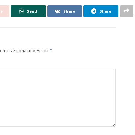
re
Send
Share
Share
ельные поля помечены
*