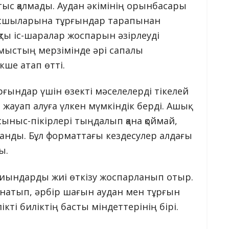
тыс қалмады. Аудан әкімінің орынбасары
асшыларына тұрғындар тарапынан
ты іс-шаралар жоспарын әзірлеуді
ұмыстың мерзімінде әрі сапалы
кше атап өтті.
рғындар үшін өзекті мәселелерді тікелей
 жауап алуға үлкен мүмкіндік берді. Ашық
сыныс-пікірлері тыңдалып қана қоймай,
анды. Бұл форматтағы кездесулер алдағы
ы.
жиындарды жиі өткізу жоспарланып отыр.
рнатып, әрбір шағын аудан мен тұрғын
кті биліктің басты міндеттерінің бірі.