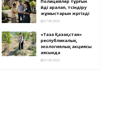
Полицейлер тұрғын
үйді аралап, түсіндіру
жұмыстарын жүргізді
07.08.2026
«Таза Қазақстан»
республикалық
экологиялық акциясы
аясында
07.08.2026