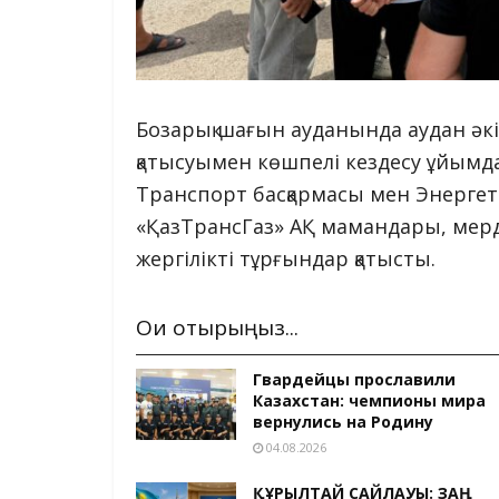
Бозарық шағын ауданында аудан ә
қатысуымен көшпелі кездесу ұйым
Транспорт басқармасы мен Энергет
«ҚазТрансГаз» АҚ мамандары, мер
жергілікті тұрғындар қатысты.
Оқи отырыңыз...
Гвардейцы прославили
Казахстан: чемпионы мира
вернулись на Родину
04.08.2026
ҚҰРЫЛТАЙ САЙЛАУЫ: ЗАҢ