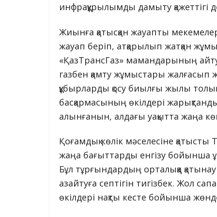
инфрақұрылымды дамыту қажеттігі д
Жиынға қатысқан жауапты мекемелерд
жауап беріп, атқарылып жатқан жұм
«ҚазТрансГаз» мамандарының айту
газбен қамту жұмыстары жалғасып ж
құбырларды қосу биылғы жылы толық 
басқармасының өкілдері жарықтанд
алынғанын, алдағы уақытта жаңа 
Қоғамдық көлік мәселесіне қатыст
жаңа бағыттарды енгізу бойынша 
Бұл тұрғындардың орталыққа қатына
азайтуға септігін тигізбек. Жол с
өкілдері нақты кесте бойынша жөн