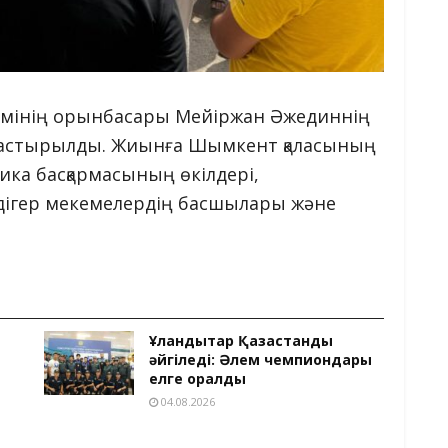
кімінің орынбасары Мейіржан Әжединнің
дастырылды. Жиынға Шымкент қаласының
ика басқармасының өкілдері,
дігер мекемелердің басшылары және
Ұландықтар Қазақстанды
әйгіледі: Әлем чемпиондары
елге оралды
04.08.2026