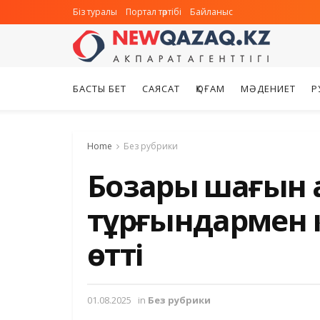
Біз туралы
Портал тәртібі
Байланыс
БАСТЫ БЕТ
САЯСАТ
ҚОҒАМ
МӘДЕНИЕТ
Р
Home
Без рубрики
Бозарық шағын
тұрғындармен 
өтті
01.08.2025
in
Без рубрики