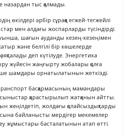
е назардан тыс қалмады.
ің өкілдері әрбір сұраққа егжей-тегжейлі
ыстар мен алдағы жоспарларды түсіндірді.
ынша, шағын ауданды кезең-кезеңімен
атыр және белгілі бір көшелерде
аяқталады деп күтілуде. Энергетика
ыру жүйесін жаңғырту жобалары қолға
көше шамдары орнатылатынын жеткізді.
ы Транспорт басқармасының мамандары
ұсыныстар қарастырылып жатқанын айтты.
уын жеңілдетіп, жолдағы қолайсыздықтарды
апасына байланысты мердігер мекемелер
деу жұмыстары басталатынын атап өтті.