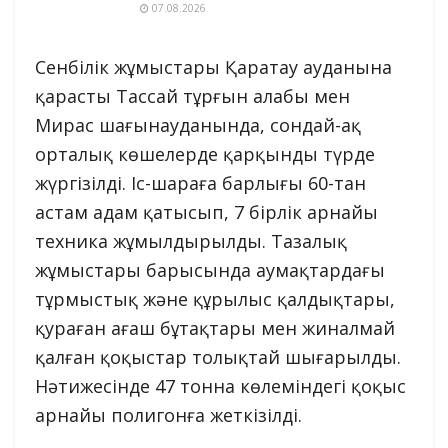
07.08.2026
Сенбілік жұмыстары Қаратау ауданына
қарасты Тассай тұрғын алабы мен
Мирас шағынауданында, сондай-ақ
орталық көшелерде қарқынды түрде
жүргізілді. Іс-шараға барлығы 60-тан
астам адам қатысып, 7 бірлік арнайы
техника жұмылдырылды. Тазалық
жұмыстары барысында аумақтардағы
тұрмыстық және құрылыс қалдықтары,
қураған ағаш бұтақтары мен жиналмай
қалған қоқыстар толықтай шығарылды.
Нәтижесінде 47 тонна көлеміндегі қоқыс
арнайы полигонға жеткізілді.