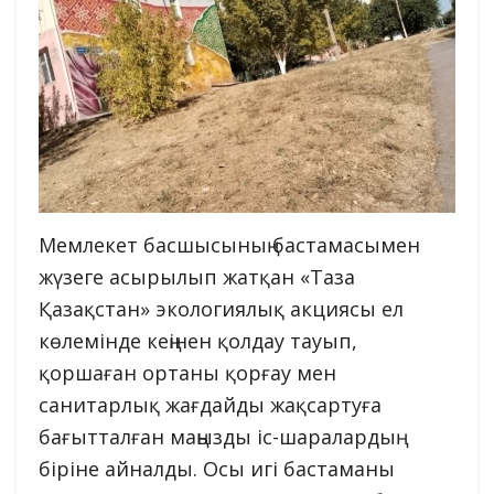
Мемлекет басшысының бастамасымен
жүзеге асырылып жатқан «Таза
Қазақстан» экологиялық акциясы ел
көлемінде кеңінен қолдау тауып,
қоршаған ортаны қорғау мен
санитарлық жағдайды жақсартуға
бағытталған маңызды іс-шаралардың
біріне айналды. Осы игі бастаманы