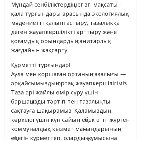
Мұндай сенбіліктердің негізгі мақсаты –
қала тұрғындары арасында экологиялық
мәдениетті қалыптастыру, тазалыққа
деген жауапкершілікті арттыру және
қоғамдық орындардың санитарлық
жағдайын жақсарту.
Құрметті тұрғындар!
Аула мен қоршаған ортаның тазалығы —
әрқайсымыздың ортақ жауапкершілігіміз.
Таза әрі жайлы өмір сүру үшін
баршаңызды тәртіп пен тазалықты
сақтауға шақырамыз. Қаламыздың
көркеюі үшін күн сайын еңбек етіп жүрген
коммуналдық қызмет мамандарының
еңбегін құрметтеп, олардың жұмысына