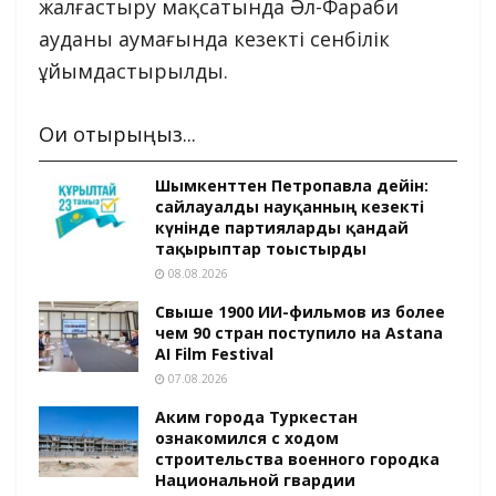
жалғастыру мақсатында Әл-Фараби
ауданы аумағында кезекті сенбілік
ұйымдастырылды.
Оқи отырыңыз...
Шымкенттен Петропавлға дейін:
сайлауалды науқанның кезекті
күнінде партияларды қандай
тақырыптар тоғыстырды
08.08.2026
Свыше 1900 ИИ-фильмов из более
чем 90 стран поступило на Astana
AI Film Festival
07.08.2026
Аким города Туркестан
ознакомился с ходом
строительства военного городка
Национальной гвардии