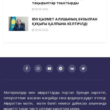
тақырыптар тоғыстырды
08.08.2026
850 ҚЫЗМЕТ АЛУШЫНЫҢ БҰЗЫЛҒАН
ҚҰҚЫҒЫ ҚАЛПЫНА КЕЛТІРІЛДІ
08.08.2026
Материалдар мен ақпараттарды портал брендін көрсетіп,
гиперсілтеме жасаған жағдайда ғана қолдануға рұқсат етіледі.
Ақпараттан мәтін, мәтін бөлігі немесе дәйексөз алынғанда
міндетті түрде тиісті сілтеме көрсетілуі керек.