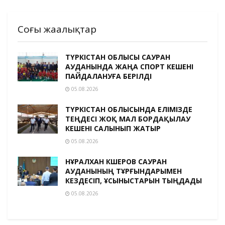
Соңғы жаңалықтар
ТҮРКІСТАН ОБЛЫСЫ САУРАН
АУДАНЫНДА ЖАҢА СПОРТ КЕШЕНІ
ПАЙДАЛАНУҒА БЕРІЛДІ
05.08.2026
ТҮРКІСТАН ОБЛЫСЫНДА ЕЛІМІЗДЕ
ТЕҢДЕСІ ЖОҚ МАЛ БОРДАҚЫЛАУ
КЕШЕНІ САЛЫНЫП ЖАТЫР
05.08.2026
НҰРАЛХАН КӨШЕРОВ САУРАН
АУДАНЫНЫҢ ТҰРҒЫНДАРЫМЕН
КЕЗДЕСІП, ҰСЫНЫСТАРЫН ТЫҢДАДЫ
05.08.2026