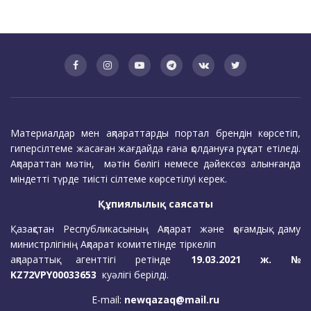
Материалдар мен ақпараттарды портал брендін көрсетіп,
гиперсілтеме жасаған жағдайда ғана қолдануға рұқсат етіледі.
Ақпараттан мәтін, мәтін бөлігі немесе дәйексөз алынғанда
міндетті түрде тиісті сілтеме көрсетілуі керек.
Құпиялылық саясаты
Қазақстан Республикасының Ақпарат және қоғамдық даму
министрлігінің Ақпарат комитетінде тіркеліп
ақпараттық агенттігі ретінде
19.03.2021 ж. №
KZ72VPY00033653
куәлігі берілді.
E-mail:
newqazaq@mail.ru