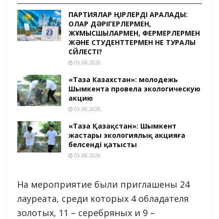
ПАРТИЯЛАР ӨҢІРЛЕРДІ АРАЛАДЫ:
ОЛАР ДӘРІГЕРЛЕРМЕН,
ЖҰМЫСШЫЛАРМЕН, ФЕРМЕРЛЕРМЕН
ЖӘНЕ СТУДЕНТТЕРМЕН НЕ ТУРАЛЫ
СӨЙЛЕСТІ?
05.08.2026
«Таза Казахстан»: молодежь
Шымкента провела экологическую
акцию
05.08.2026
«Таза Қазақстан»: Шымкент
жастары экологиялық акцияға
белсенді қатысты
05.08.2026
На мероприятие были приглашены 24
лауреата, среди которых 4 обладателя
золотых, 11 – серебряных и 9 –