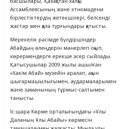
басшылары, Қазақстан халқы
Ассамблеясының және этномәдени
бірлестіктердің жетекшілері, белсенді
жастар мен қала тұрғындары қатысты.
Мерекелік рәсімде бүлдіршіндер
Абайдың өлеңдерін мәнерлеп оқып,
көрермендерге ерекше әсер сыйлады.
Қатысушылар 2009 жылы ашылған
«Хакім Абай» музейін аралап, ақын
шығармашылығымен, аудармаларымен
және заманының тұрмыс-салтымен
танысты.
Іс-шара Көрме орталығындағы «Ұлы
Даланың Ұлы Абайы» көрмесін
тамашалаумен жалғасты. Мұнда ұлы