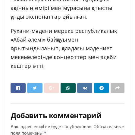
ақынның өмірі мен мұрасына қатысты
құнды экспонаттар қойылған.
Рухани-мәдени мереке республикалық
«Абай әлемі» байқауымен
қорытындыланып, қаладағы мәдениет
мекемелерінде концерттер мен әдеби
кештер өтті.
Добавить комментарий
Ваш адрес email не будет опубликован.
Обязательные
поля помечены
*