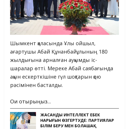
Шымкент қаласында Ұлы ойшыл,
ағартушы Абай Құнанбайұлының 180
жылдығына арналған ауқымды іс-
шаралар өтті. Мереке Абай саябағында
ақын ескерткішіне гүл шоқтарын қою
рәсімінен басталды.
Оқи отырыңыз...
ЖАСАНДЫ ИНТЕЛЛЕКТ ЕҢБЕК
НАРЫҒЫН ӨЗГЕРТУДЕ: ПАРТИЯЛАР
БІЛІМ БЕРУ МЕН БОЛАШАҚ