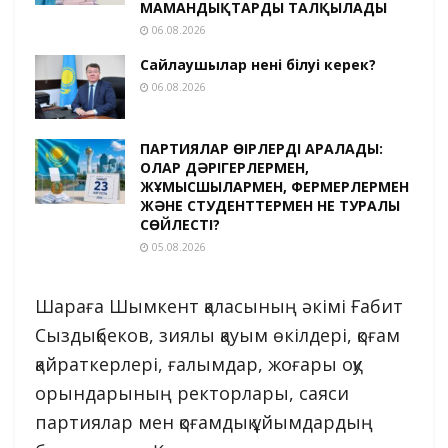
МАМАНДЫҚТАРДЫ ТАЛҚЫЛАДЫ
06.08.2026
Сайлаушылар нені білуі керек?
06.08.2026
ПАРТИЯЛАР ӨҢІРЛЕРДІ АРАЛАДЫ:
ОЛАР ДӘРІГЕРЛЕРМЕН,
ЖҰМЫСШЫЛАРМЕН, ФЕРМЕРЛЕРМЕН
ЖӘНЕ СТУДЕНТТЕРМЕН НЕ ТУРАЛЫ
СӨЙЛЕСТІ?
05.08.2026
Шараға Шымкент қаласының әкімі Ғабит
Сыздықбеков, зиялы қауым өкілдері, қоғам
қайраткерлері, ғалымдар, жоғары оқу
орындарының ректорлары, саяси
партиялар мен қоғамдық ұйымдардың