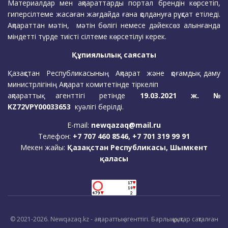
Материалдар мен ақпараттарды портал брендін көрсетіп,
гиперсілтеме жасаған жағдайда ғана қолдануға рұқсат етіледі.
Ақпараттан мәтін, мәтін бөлігі немесе дәйексөз алынғанда
міндетті түрде тиісті сілтеме көрсетілуі керек.
Құпиялылық саясаты
Қазақстан Республикасының Ақпарат және қоғамдық даму
министрлігінің Ақпарат комитетінде тіркеліп
ақпараттық агенттігі ретінде
19.03.2021 ж. №
KZ72VPY00033653
куәлігі берілді.
E-mail:
newqazaq@mail.ru
Телефон:
+7 707 460 8546, +7 701 319 99 91
Мекен жайы:
Қазақстан Республикасы, Шымкент
қаласы
© 2021-2026. Newqazaq.kz - ақпараттық агенттігі. Барлық құқықтар сақталған