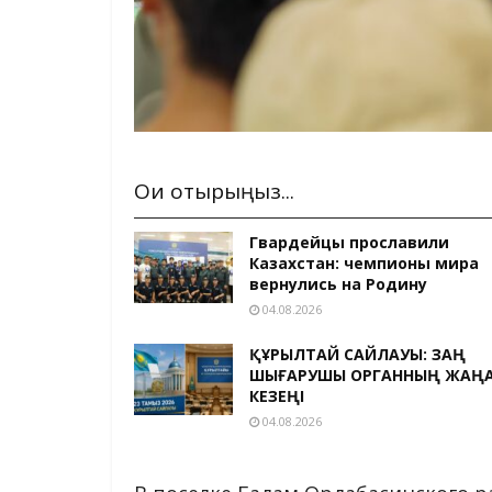
Оқи отырыңыз...
Гвардейцы прославили
Казахстан: чемпионы мира
вернулись на Родину
04.08.2026
ҚҰРЫЛТАЙ САЙЛАУЫ: ЗАҢ
ШЫҒАРУШЫ ОРГАННЫҢ ЖАҢ
КЕЗЕҢІ
04.08.2026