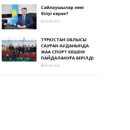
Сайлаушылар нені
білуі керек?
06.08.2026
ТҮРКІСТАН ОБЛЫСЫ
САУРАН АУДАНЫНДА
ЖАҢА СПОРТ КЕШЕНІ
ПАЙДАЛАНУҒА БЕРІЛДІ
05.08.2026