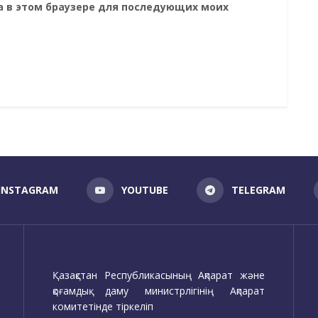
та в этом браузере для последующих моих
INSTAGRAM
YOUTUBE
TELEGRAM
Қазақстан Республикасының Ақпарат және
қоғамдық даму министрлігінің Ақпарат
комитетінде тіркеліп