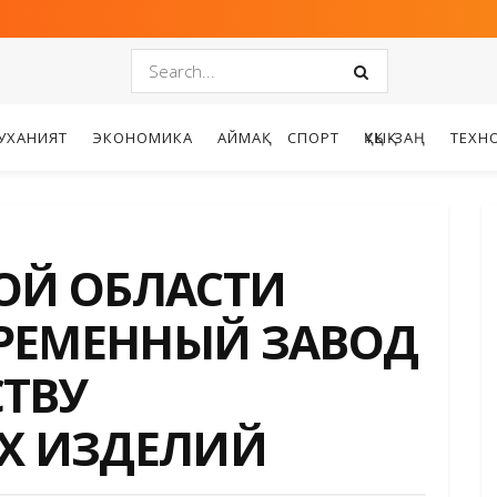
УХАНИЯТ
ЭКОНОМИКА
АЙМАҚ
СПОРТ
ҚҰҚЫҚ-ЗАҢ
ТЕХН
КОЙ ОБЛАСТИ
РЕМЕННЫЙ ЗАВОД
ТВУ
Х ИЗДЕЛИЙ