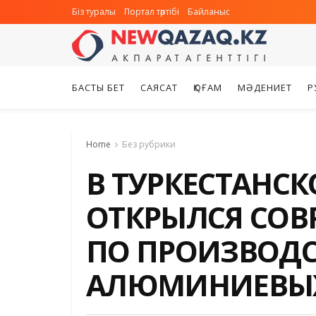
Біз туралы
Портал тәртібі
Байланыс
БАСТЫ БЕТ
САЯСАТ
ҚОҒАМ
МӘДЕНИЕТ
Р
Home
Без рубрики
В ТУРКЕСТАНС
ОТКРЫЛСЯ СОВ
ПО ПРОИЗВОДС
АЛЮМИНИЕВЫ