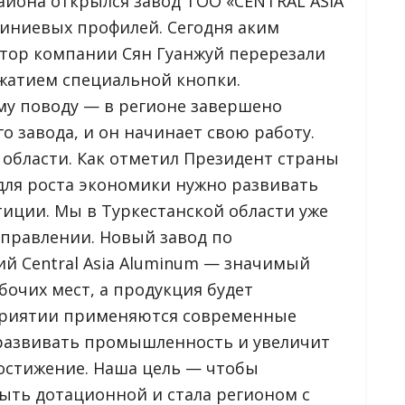
айона открылся завод ТОО «CENTRAL ASIA
иниевых профилей. Сегодня аким
ктор компании Сян Гуанжуй перерезали
ажатием специальной кнопки.
му поводу — в регионе завершено
о завода, и он начинает свою работу.
области. Как отметил Президент страны
для роста экономики нужно развивать
иции. Мы в Туркестанской области уже
аправлении. Новый завод по
й Central Asia Aluminum — значимый
абочих мест, а продукция будет
дприятии применяются современные
 развивать промышленность и увеличит
достижение. Наша цель — чтобы
быть дотационной и стала регионом с