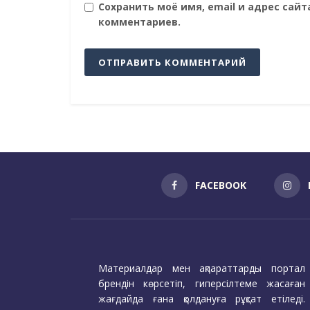
Сохранить моё имя, email и адрес сай
комментариев.
FACEBOOK
Материалдар мен ақпараттарды портал
брендін көрсетіп, гиперсілтеме жасаған
жағдайда ғана қолдануға рұқсат етіледі.