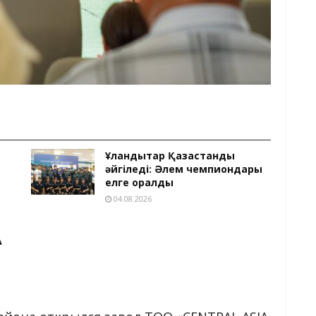
Ұландықтар Қазақстанды
әйгіледі: Әлем чемпиондары
елге оралды
04.08.2026
А