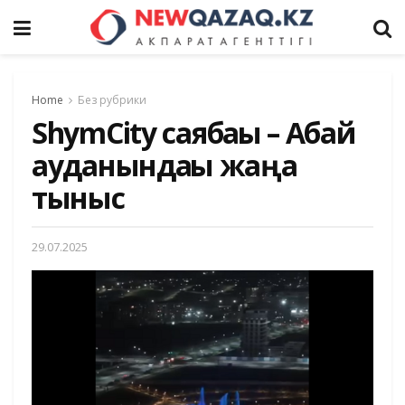
Home
Без рубрики
ShymCity саябағы – Абай
ауданындағы жаңа
тыныс
29.07.2025