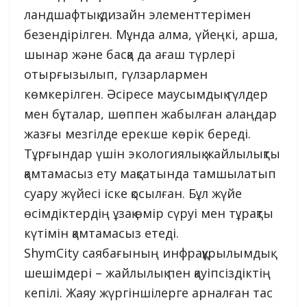
ландшафтық дизайн элементтерімен
безендірілген. Мұнда алма, үйеңкі, арша,
шынар және басқа да ағаш түрлері
отырғызылып, гүлзарлармен
көмкерілген. Әсіресе маусымдық гүлдер
мен бұталар, шөппен жабылған алаңдар
жазғы мезгілде ерекше көрік береді.
Тұрғындар үшін экологиялық жайлылықты
қамтамасыз ету мақсатында тамшылатып
суару жүйесі іске қосылған. Бұл жүйе
өсімдіктердің ұзақ өмір сүруі мен тұрақты
күтімін қамтамасыз етеді.
ShymCity саябағының инфрақұрылымдық
шешімдері – жайлылық пен қауіпсіздіктің
кепілі. Жаяу жүргіншілерге арналған тас