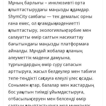
Мұның барлығы – инклюзивті орта
қалыптастырудағы маңызды қадамдар.
ShymCity саябағы — тек демалыс орны
ғана емес, ол қоғамдық мәдениетті
қалыптастыру, экологиялық тәрбие мен
салауатты өмір салтын насихаттау
бағытындағы маңызды платформаға
айналды. Мұндай жобалар қаланың
әлеуметтік-мәдени дамуына,
тұрғындардың өмір сүру сапасын
арттыруға, жасыл белдеулер мен табиғи
тепе-теңдікті сақтауға елеулі үлес қосады.
Сонымен қатар, балалар мен жастардың
бос уақытын тиімді ұйымдастыруға,
отбасылық серуен мен белсенді өмір
салтын қалыптастыруға мол мүмкіндік