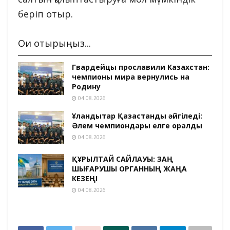
беріп отыр.
Оқи отырыңыз...
Гвардейцы прославили Казахстан:
чемпионы мира вернулись на
Родину
04.08.2026
Ұландықтар Қазақстанды әйгіледі:
Әлем чемпиондары елге оралды
04.08.2026
ҚҰРЫЛТАЙ САЙЛАУЫ: ЗАҢ
ШЫҒАРУШЫ ОРГАННЫҢ ЖАҢА
КЕЗЕҢІ
04.08.2026