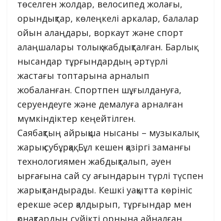
төселген жолдар, велосипед жолағы,
орындықтар, көлеңкелі аркалар, балалар
ойын алаңдары, воркаут және спорт
алаңшалары толық жабдықталған. Барлық
нысандар тұрғындардың әртүрлі
жастағы топтарына арналып
жобаланған. Спортпен шұғылдануға,
серуендеуге және демалуға арналған
мүмкіндіктер кеңейтілген.
Саябақтың айрықша нысаны – музыкалық
жарық субұрқақ. Бұл кешен қазіргі заманғы
технологиямен жабдықталып, әуен
ырғағына сай су ағындарын түрлі түспен
жарықтандырады. Кешкі уақытта көрініс
ерекше әсер қалдырып, тұрғындар мен
қонақтардың сүйікті орнына айналған.