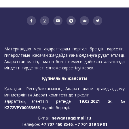
Материалдар мен ақпараттарды портал брендін көрсетіп,
гиперсілтеме жасаған жағдайда ғана қолдануға рұқсат етіледі.
Ақпараттан мәтін, мәтін бөлігі немесе дәйексөз алынғанда
міндетті түрде тиісті сілтеме көрсетілуі керек.
Құпиялылық саясаты
Қазақстан Республикасының Ақпарат және қоғамдық даму
министрлігінің Ақпарат комитетінде тіркеліп
ақпараттық агенттігі ретінде
19.03.2021 ж. №
KZ72VPY00033653
куәлігі берілді.
E-mail:
newqazaq@mail.ru
Телефон:
+7 707 460 8546, +7 701 319 99 91