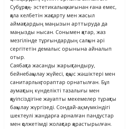
Субұрқақ – эстетикалық жағынан ғана емес,
қала келбетін жақсарту мен жасыл
аймақтардың маңызын арттыруда да
маңызды нысан. Сонымен қатар, жаз
мезгілінде тұрғындардың салқын әрі
сергітетін демалыс орынына айналып
отыр.
Саябақта жасанды жарықтандыру,
бейнебақылау жүйесі, қоқыс жәшіктері мен
санитарлық тораптар орнатылған. Бұл
аумақтың күнделікті тазалығы мен
қауіпсіздігіне жауапты мекемелер тұрақты
бақылау жүргізеді. Сондай-ақ, мүмкіндігі
шектеулі жандарға арналған пандустар
мен қолжетімді жолақтар қарастырылған.