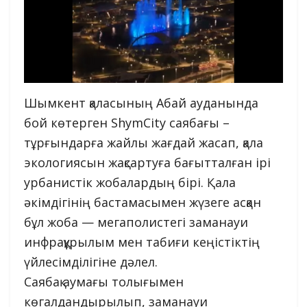
Шымкент қаласының Абай ауданында
бой көтерген ShymCity саябағы –
тұрғындарға жайлы жағдай жасап, қала
экологиясын жақсартуға бағытталған ірі
урбанистік жобалардың бірі. Қала
әкімдігінің бастамасымен жүзеге асқан
бұл жоба — мегаполистегі заманауи
инфрақұрылым мен табиғи кеңістіктің
үйлесімділігіне дәлел.
Саябақ аумағы толығымен
көгалдандырылып, заманауи