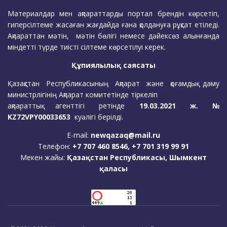
Материалдар мен ақпараттарды портал брендін көрсетіп,
гиперсілтеме жасаған жағдайда ғана қолдануға рұқсат етіледі.
Ақпараттан мәтін, мәтін бөлігі немесе дәйексөз алынғанда
міндетті түрде тиісті сілтеме көрсетілуі керек.
Құпиялылық саясаты
Қазақстан Республикасының Ақпарат және қоғамдық даму
министрлігінің Ақпарат комитетінде тіркеліп
ақпараттық агенттігі ретінде
19.03.2021 ж. №
KZ72VPY00033653
куәлігі берілді.
E-mail:
newqazaq@mail.ru
Телефон:
+7 707 460 8546, +7 701 319 99 91
Мекен жайы:
Қазақстан Республикасы, Шымкент
қаласы