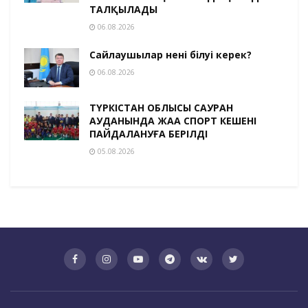
ТАЛҚЫЛАДЫ
06.08.2026
Сайлаушылар нені білуі керек?
06.08.2026
ТҮРКІСТАН ОБЛЫСЫ САУРАН
АУДАНЫНДА ЖАҢА СПОРТ КЕШЕНІ
ПАЙДАЛАНУҒА БЕРІЛДІ
05.08.2026