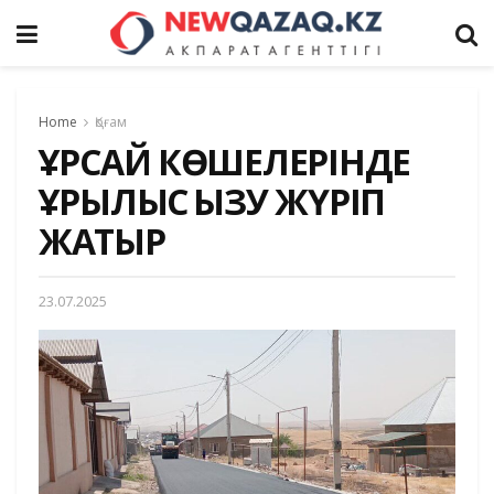
Home
Қоғам
ҚҰРСАЙ КӨШЕЛЕРІНДЕ
ҚҰРЫЛЫС ҚЫЗУ ЖҮРІП
ЖАТЫР
23.07.2025