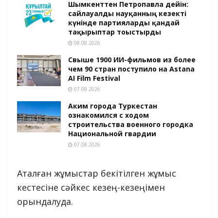
Шымкенттен Петропавлға дейін:
сайлауалды науқанның кезекті
күнінде партияларды қандай
тақырыптар тоғыстырды
08.08.2026
Свыше 1900 ИИ-фильмов из более
чем 90 стран поступило на Astana
AI Film Festival
07.08.2026
Аким города Туркестан
ознакомился с ходом
строительства военного городка
Национальной гвардии
07.08.2026
Аталған жұмыстар бекітілген жұмыс
кестесіне сәйкес кезең-кезеңімен
орындалуда.