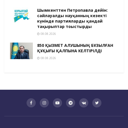
Шымкенттен Петропавлға дейін:
сайлауалды науқанның кезекті
күнінде партияларды қандай
тақырыптар тоғыстырды
08.08.2026
850 ҚЫЗМЕТ АЛУШЫНЫҢ БҰЗЫЛҒАН
ҚҰҚЫҒЫ ҚАЛПЫНА КЕЛТІРІЛДІ
08.08.2026