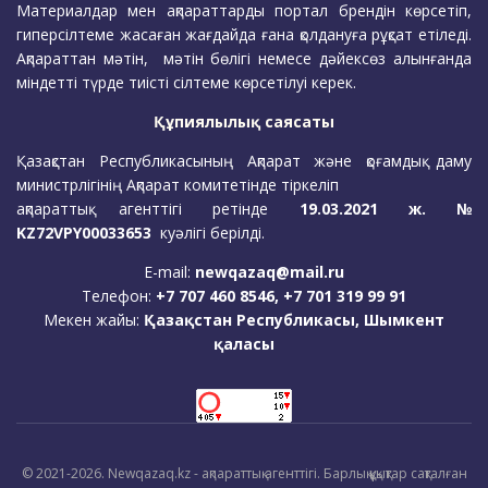
Материалдар мен ақпараттарды портал брендін көрсетіп,
гиперсілтеме жасаған жағдайда ғана қолдануға рұқсат етіледі.
Ақпараттан мәтін, мәтін бөлігі немесе дәйексөз алынғанда
міндетті түрде тиісті сілтеме көрсетілуі керек.
Құпиялылық саясаты
Қазақстан Республикасының Ақпарат және қоғамдық даму
министрлігінің Ақпарат комитетінде тіркеліп
ақпараттық агенттігі ретінде
19.03.2021 ж. №
KZ72VPY00033653
куәлігі берілді.
E-mail:
newqazaq@mail.ru
Телефон:
+7 707 460 8546, +7 701 319 99 91
Мекен жайы:
Қазақстан Республикасы, Шымкент
қаласы
© 2021-2026. Newqazaq.kz - ақпараттық агенттігі. Барлық құқықтар сақталған