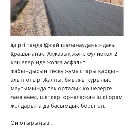
Қазіргі таңда Құрсай шағынауданындағы
Қарашығанақ, Ақжазық және Әулиекөл-2
көшелерінде жолға асфальт
жабындысын төсеу жұмыстары қарқын
алып отыр. Жалпы, биылғы құрылыс
маусымында тек орталық көшелерге
ғана емес, шеткері орналасқан ішкі орам
жолдарына да басымдық берілген.
Оқи отырыңыз...