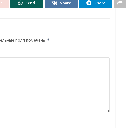
re
Send
Share
Share
ельные поля помечены
*