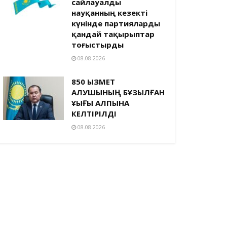
сайлауалды
науқанның кезекті
күнінде партияларды
қандай тақырыптар
тоғыстырды
08.08.2026
850 ҚЫЗМЕТ
АЛУШЫНЫҢ БҰЗЫЛҒАН
ҚҰҚЫҒЫ ҚАЛПЫНА
КЕЛТІРІЛДІ
08.08.2026