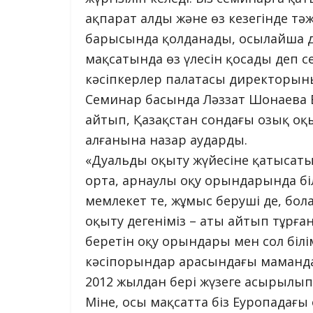
ақпарат алды және өз кезегінде тә
барысында қолданады, осылайша ду
мақсатында өз үлесін қосады деп с
кәсіпкерлер палатасы директорын
Семинар басында Ләззат Шонаева Е
айтып, Қазақстан сондағы озық оқы
алғанына назар аударды.
«Дуальды оқыту жүйесіне қатысаты
орта, арнаулы оқу орындарында бі
мемлекет те, жұмыс беруші де, бол
оқыту дегеніміз – аты айтып тұрған
беретін оқу орындары мен сол біл
кәсіпорындар арасындағы мамандар 
2012 жылдан бері жүзеге асырылып, 
Міне, осы мақсатта біз Еуропадағы 