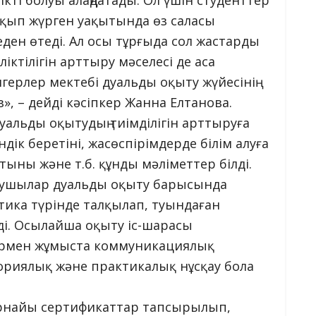
кті болуы алаңдатады. Ол үшін студенттер
 оқып жүрген уақытында өз саласы
ен өтеді. Ал осы тұрғыда сол жастарды
ліктілігін арттыру мәселесі де аса
герлер мектебі дуальды оқыту жүйесінің
», – дейді кәсіпкер Жанна Елтанова.
уальды оқытудың тиімділігін арттыруға
ік беретіні, жасөспірімдерде білім алуға
ыны және т.б. құнды мәліметтер білді.
ысушылар дуальды оқыту барысында
тика түрінде талқылап, туындаған
ді. Осылайша оқыту іс-шарасы
армен жұмыста коммуникациялық
ориялық және практикалық нұсқау бола
арнайы сертификаттар тапсырылып,