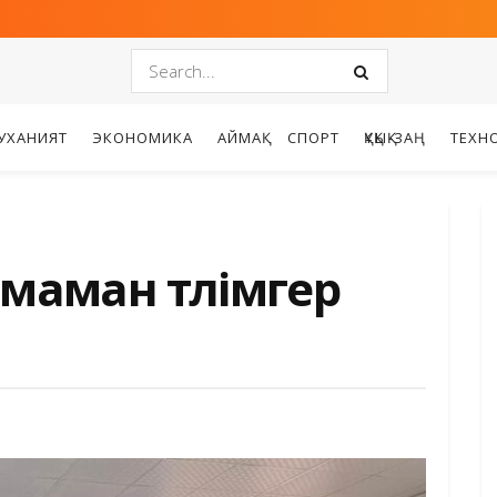
УХАНИЯТ
ЭКОНОМИКА
АЙМАҚ
СПОРТ
ҚҰҚЫҚ-ЗАҢ
ТЕХН
маман тәлімгер