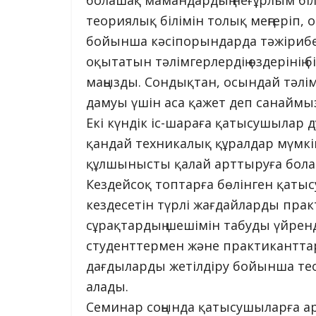
болашақ мамандардың неғұрлым білі
теориялық білімін толық меңгеріп,
бойынша кәсіпорындарда тәжірибед
оқытатын тәлімгерлердің өздерінің бі
маңызды. Сондықтан, осындай тәлім
дамуы үшін аса қажет деп санаймыз
Екі күндік іс-шараға қатысушылар д
қандай техникалық құралдар мүмкінд
құлшынысты қалай арттыруға болат
Кездейсоқ топтарға бөлінген қат
кездесетін түрлі жағдайларды прак
сұрақтардың шешімін табуды үйрен
студенттермен және практикантт
дағдыларды жетілдіру бойынша те
алады.
Семинар соңында қатысушыларға 