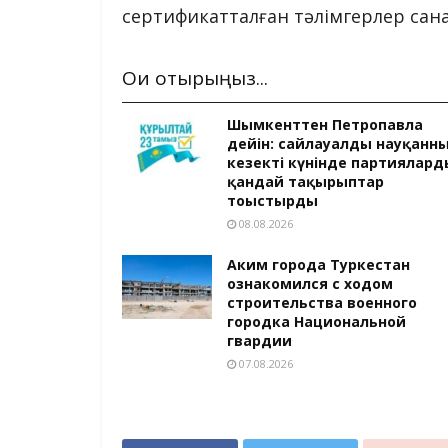
сертификатталған тәлімгерлер сан
Оқи отырыңыз...
Шымкенттен Петропавлға
дейін: сайлауалды науқанн
кезекті күнінде партиялард
қандай тақырыптар
тоғыстырды
08.08.2026
Аким города Туркестан
ознакомился с ходом
строительства военного
городка Национальной
гвардии
07.08.2026