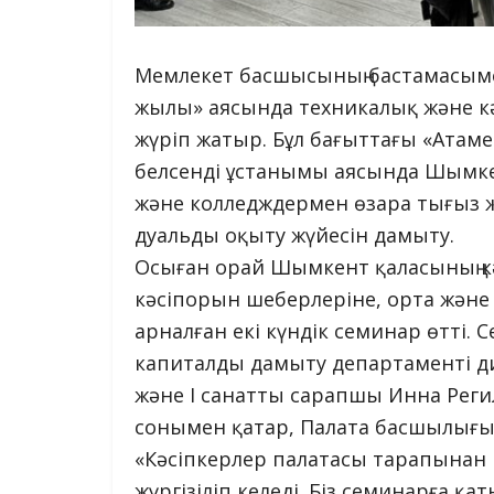
Мемлекет басшысының бастамасы
жылы» аясында техникалық және кәс
жүріп жатыр. Бұл бағыттағы «Атаме
белсенді ұстанымы аясында Шымке
және колледждермен өзара тығыз ж
дуальды оқыту жүйесін дамыту.
Осыған орай Шымкент қаласының к
кәсіпорын шеберлеріне, орта жән
арналған екі күндік семинар өтті.
капиталды дамыту департаменті 
және І санатты сарапшы Инна Реги
сонымен қатар, Палата басшылығы
«Кәсіпкерлер палатасы тарапынан 
жүргізіліп келеді. Біз семинарға 