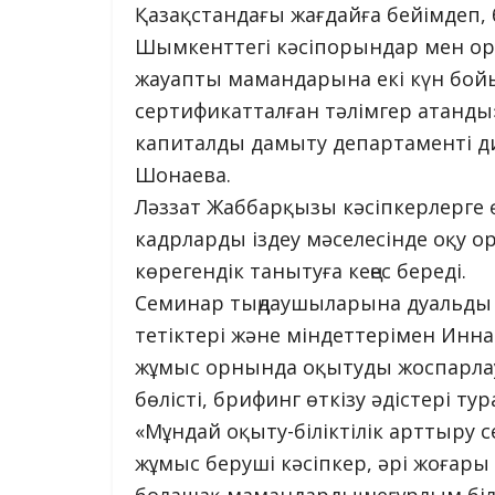
Қазақстандағы жағдайға бейімдеп,
Шымкенттегі кәсіпорындар мен ор
жауапты мамандарына екі күн бойы
сертификатталған тәлімгер атанды»
капиталды дамыту департаменті д
Шонаева.
Ләззат Жаббарқызы кәсіпкерлерге 
кадрларды іздеу мәселесінде оқу о
көрегендік танытуға кеңес береді.
Семинар тыңдаушыларына дуальды
тетіктері және міндеттерімен Инн
жұмыс орнында оқытуды жоспарлау
бөлісті, брифинг өткізу әдістері ту
«Мұндай оқыту-біліктілік арттыру 
жұмыс беруші кәсіпкер, әрі жоғар