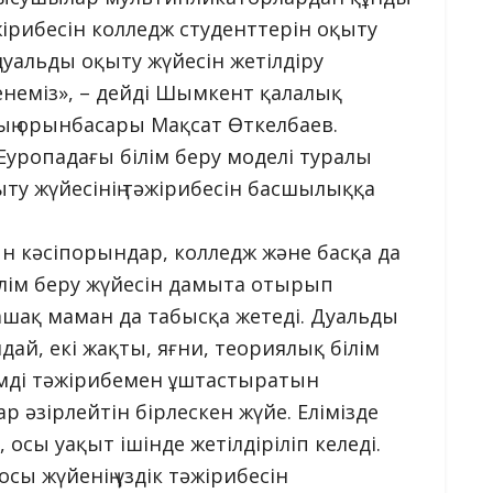
жірибесін колледж студенттерін оқыту
альды оқыту жүйесін жетілдіру
енеміз», – дейді Шымкент қалалық
ың орынбасары Мақсат Өткелбаев.
уропадағы білім беру моделі туралы
ту жүйесінің тәжірибесін басшылыққа
н кәсіпорындар, колледж және басқа да
лім беру жүйесін дамыта отырып
ашақ маман да табысқа жетеді. Дуальды
дай, екі жақты, яғни, теориялық білім
імді тәжірибемен ұштастыратын
әзірлейтін бірлескен жүйе. Елімізде
осы уақыт ішінде жетілдіріліп келеді.
осы жүйенің үздік тәжірибесін