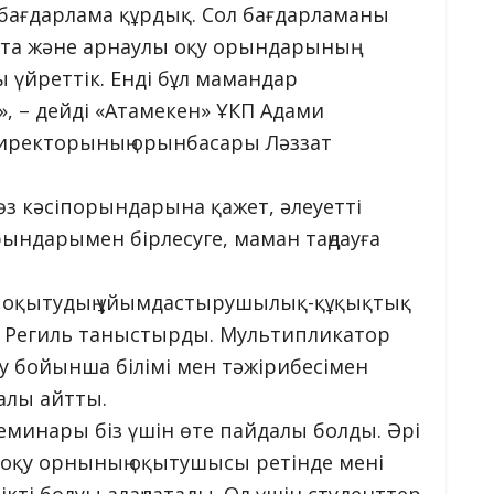
 бағдарлама құрдық. Сол бағдарламаны
та және арнаулы оқу орындарының
 үйреттік. Енді бұл мамандар
, – дейді «Атамекен» ҰКП Адами
иректорының орынбасары Ләззат
өз кәсіпорындарына қажет, әлеуетті
рындарымен бірлесуге, маман таңдауға
 оқытудың ұйымдастырушылық-құқықтық
а Региль таныстырды. Мультипликатор
 бойынша білімі мен тәжірибесімен
ралы айтты.
семинары біз үшін өте пайдалы болды. Әрі
ы оқу орнының оқытушысы ретінде мені