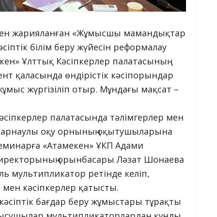
мен жарияланған «Жұмысшы мамандықтар
іптік білім беру жүйесін реформалау
кен» Ұлттық Кәсіпкерлер палатасының
нт қаласында өндірістік кәсіпорындар
ұмыс жүргізіліп отыр. Мұндағы мақсат –
әсіпкерлер палатасында тәлімгерлер мен
е арнаулы оқу орнының оқытушыларына
 Семинарға «Атамекен» ҰКП Адами
директорының орынбасары Ләзат Шонаева
ль мультипликатор ретінде келіп,
 мен кәсіпкерлер қатысты.
кәсіптік бағдар беру жұмыстары тұрақты
қатысушылар мультипликаторлардан құнды