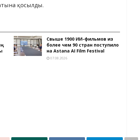
атына қосылды.
Свыше 1900 ИИ-фильмов из
ың
более чем 90 стран поступило
ы
на Astana AI Film Festival
07.08.2026