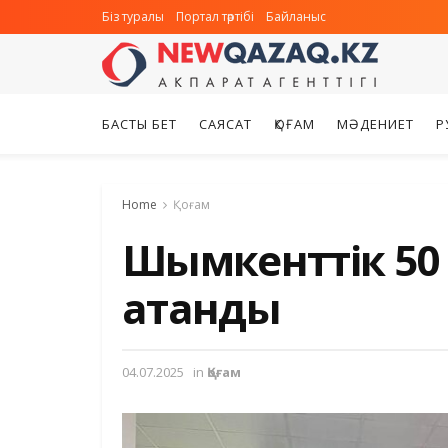
Біз туралы
Портал тәртібі
Байланыс
БАСТЫ БЕТ
САЯСАТ
ҚОҒАМ
МӘДЕНИЕТ
Р
Home
Қоғам
Шымкенттік 50 
атанды
04.07.2025
in
Қоғам