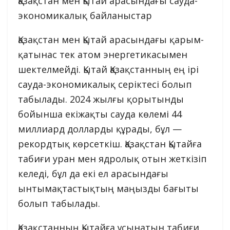
Қазақстан мен Қытай арасындағы сауда-
экономикалық байланыстар
Қазақстан мен Қытай арасындағы қарым-
қатынас тек атом энергетикасымен
шектелмейді. Қытай Қазақстанның ең ірі
сауда-экономикалық серіктесі болып
табылады. 2024 жылғы қорытынды
бойынша екіжақты сауда көлемі 44
миллиард долларды құрады, бұл —
рекордтық көрсеткіш. Қазақстан Қытайға
табиғи уран мен ядролық отын жеткізіп
келеді, бұл да екі ел арасындағы
ынтымақтастықтың маңызды бағыты
болып табылады.
Қазақстанның Қытайға ұсынатын табиғи