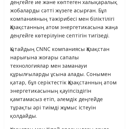
деңгейге ие және көптеген халықаралық
жобаларды сәтті жүзеге асырған. Бұл
компанияның тәжірибесі мен біліктілігі
Қазақстанның атом энергетикасына жаңа
деңгейге көтерілуіне септігін тигізеді.
Қытайдың CNNC компаниясы Қазақстан
нарығына жоғары сапалы
технологиялар мен заманауи
құрылғыларды ұсына алады. Сонымен
қатар, бұл серіктестік Қазақстанның атом
энергетикасының қауіпсіздігін
қамтамасыз етіп, әлемдік деңгейде
тұрақты әрі тиімді жұмыс істеуін
қолдайды.