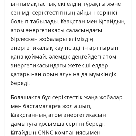
ынтымақтастық екі елдің тұрақты және
сенімді серіктестігіның айқын көрінісі
болып табылады. Қазақстан мен Қытайдың
атом энергетикасы саласындағы
бірлескен жобалары еліміздің
энергетикалық қауіпсіздігін арттырып
қана қоймай, әлемдік деңгейдегі атом
энергетикасындағы жетекші елдер
қатарынан орын алуына да мүмкіндік
береді.
Болашақта бұл серіктестік жаңа жобалар
мен бастамаларға жол ашып,
Қазақстанның атом энергетикасын
дамытуға қосымша серпін береді.
Қытайдың CNNC компаниясымен