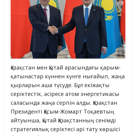
Қазақстан мен Қытай арасындағы қарым-
қатынастар күннен күнге нығайып, жаңа
қырларын аша түсуде. Бұл екіжақты
серіктестік, әсіресе атом энергетикасы
саласында жаңа серпін алды. Қазақстан
Президенті Қасым-Жомарт Тоқаевтың
айтуынша, Қытай Қазақстанның сенімді
стратегиялық серіктесі әрі тату көршісі