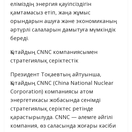
еліміздің энергия қауіпсіздігін
қамтамасыз етіп, жаңа жұмыс
орындарын ашуға және экономиканың
әртүрлі салаларын дамытуға мүмкіндік
береді.
Қытайдың CNNC компаниясымен
стратегиялық серіктестік
Президент Тоқаевтың айтуынша,
Қытайдың CNNC (China National Nuclear
Corporation) компаниясы атом
энергетикасы жобасында сенімді
стратегиялық серіктес ретінде
қарастырылуда. CNNC — әлемге әйгілі
компания, өз саласында жоғары кәсіби