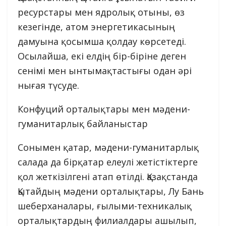
ресурстары мен ядролық отыны, өз
кезегінде, атом энергетикасының
дамуына қосымша қолдау көрсетеді.
Осылайша, екі елдің бір-біріне деген
сенімі мен ынтымақтастығы одан әрі
нығая түсуде.
Конфуций орталықтары мен мәдени-
гуманитарлық байланыстар
Сонымен қатар, мәдени-гуманитарлық
салада да бірқатар елеулі жетістіктерге
қол жеткізілгені атап өтілді. Қазақстанда
Қытайдың мәдени орталықтары, Лу Бань
шеберханалары, ғылыми-техникалық
орталықтардың филиалдары ашылып,