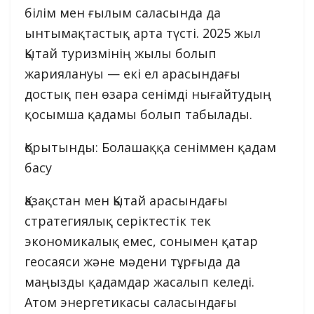
білім мен ғылым саласында да
ынтымақтастық арта түсті. 2025 жыл
Қытай туризмінің жылы болып
жариялануы — екі ел арасындағы
достық пен өзара сенімді нығайтудың
қосымша қадамы болып табылады.
Қорытынды: Болашаққа сеніммен қадам
басу
Қазақстан мен Қытай арасындағы
стратегиялық серіктестік тек
экономикалық емес, сонымен қатар
геосаяси және мәдени тұрғыда да
маңызды қадамдар жасалып келеді.
Атом энергетикасы саласындағы