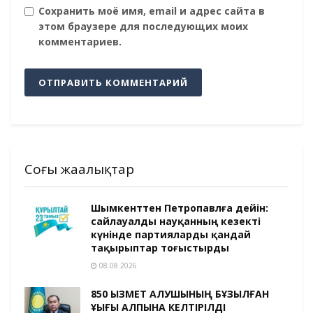
Сохранить моё имя, email и адрес сайта в
этом браузере для последующих моих
комментариев.
Соңғы жаңалықтар
Шымкенттен Петропавлға дейін:
сайлауалды науқанның кезекті
күнінде партияларды қандай
тақырыптар тоғыстырды
08.08.2026
850 ҚЫЗМЕТ АЛУШЫНЫҢ БҰЗЫЛҒАН
ҚҰҚЫҒЫ ҚАЛПЫНА КЕЛТІРІЛДІ