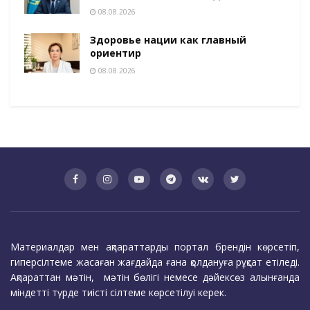
08.08.2026
Здоровье нации как главный
ориентир
08.08.2026
Материалдар мен ақпараттарды портал брендін көрсетіп,
гиперсілтеме жасаған жағдайда ғана қолдануға рұқсат етіледі.
Ақпараттан мәтін, мәтін бөлігі немесе дәйексөз алынғанда
міндетті түрде тиісті сілтеме көрсетілуі керек.