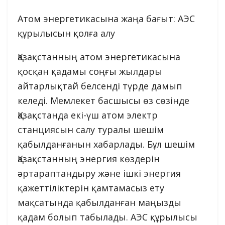
Атом энергетикасына жаңа бағыт: АЭС
құрылысын қолға алу
Қазақстанның атом энергетикасына
қосқан қадамы соңғы жылдары
айтарлықтай белсенді түрде дамып
келеді. Мемлекет басшысы өз сөзінде
Қазақстанда екі-үш атом электр
станциясын салу туралы шешім
қабылданғанын хабарлады. Бұл шешім
Қазақстанның энергия көздерін
әртараптандыру және ішкі энергия
қажеттіліктерін қамтамасыз ету
мақсатында қабылданған маңызды
қадам болып табылады. АЭС құрылысы