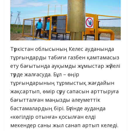
Түркістан облысының Келес ауданында
тұрғындарды табиғи газбен қамтамасыз
ету бағытында ауқымды жұмыстар жүйелі
түрде жалғасуда. Бұл – өңір
тұрғындарының тұрмыстық жағдайын
жақсартып, өмір сүру сапасын арттыруға
бағытталған маңызды әлеуметтік
бастамалардың бірі. Бүгінде ауданда
«көгілдір отынға» қосылған елді
мекендер саны жыл санап артып келеді.