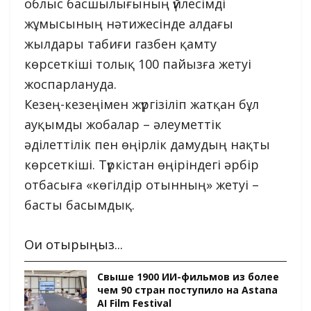
облыс басшылығының үйлесімді
жұмысының нәтижесінде алдағы
жылдары табиғи газбен қамту
көрсеткіші толық 100 пайызға жетуі
жоспарлануда.
Кезең-кезеңімен жүргізіліп жатқан бұл
ауқымды жобалар – әлеуметтік
әділеттілік пен өңірлік дамудың нақты
көрсеткіші. Түркістан өңіріндегі әрбір
отбасыға «көгілдір отынның» жетуі –
басты басымдық.
Оқи отырыңыз...
Свыше 1900 ИИ-фильмов из более
чем 90 стран поступило на Astana
AI Film Festival