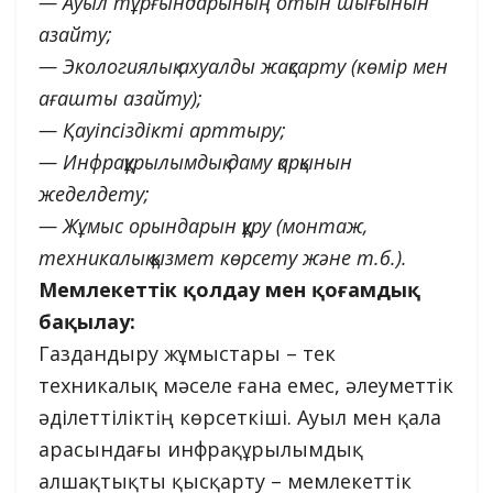
— Ауыл тұрғындарының отын шығынын
азайту;
— Экологиялық ахуалды жақсарту (көмір мен
ағашты азайту);
— Қауіпсіздікті арттыру;
— Инфрақұрылымдық даму қарқынын
жеделдету;
— Жұмыс орындарын құру (монтаж,
техникалық қызмет көрсету және т.б.).
Мемлекеттік қолдау мен қоғамдық
бақылау:
Газдандыру жұмыстары – тек
техникалық мәселе ғана емес, әлеуметтік
әділеттіліктің көрсеткіші. Ауыл мен қала
арасындағы инфрақұрылымдық
алшақтықты қысқарту – мемлекеттік