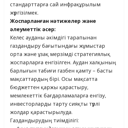
стандарттарға сай инфрақұрылым
жүргізілмек.
Жоспарланған нәтижелер және
әлеуметтік әсер:
Келес ауданы әкімдігі тарапынан
газдандыру бағытындағы жұмыстар
орта және ұзақ мерзімді стратегиялық
жоспарларға енгізілген. Аудан халқының
барлығын табиғи газбен қамту – басты
мақсаттардың бірі. Осы мақсатта
бюджеттен қаржы қарастыру,
мемлекеттік бағдарламаларға енгізу,
инвесторларды тарту сияқты түрлі
жолдар қарастырылуда.
Газдандырудың тиімділігі: