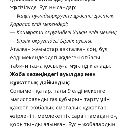
жүргізілуде. Бұл нысандар:
— Ұшқын ауылдық округіне қарасты Достық,
Қоралас елді мекендері;
— Қошқарата округіндегі Ұшқын елді мекені;
— Бірлік округіндегі Бірлік ауылы.
Аталған жұмыстар аяқталған соң, бұл
елді мекендердегі жүздеген отбасы
табиғи газға қосылуға мүмкіндік алады.
Жоба кезеңіндегі ауылдар мен
құжаттық дайындық:
Сонымен қатар, тағы 9 елді мекенге
магистральды газ құбырын тарту үшін
қажетті жобалық-сметалық құжаттар
әзірленіп, мемлекеттік сараптамадан оң
қорытынды алынған. Бұл – жобалардың