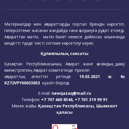
Материалдар мен ақпараттарды портал брендін көрсетіп,
гиперсілтеме жасаған жағдайда ғана қолдануға рұқсат етіледі.
Ақпараттан мәтін, мәтін бөлігі немесе дәйексөз алынғанда
міндетті түрде тиісті сілтеме көрсетілуі керек.
Құпиялылық саясаты
Қазақстан Республикасының Ақпарат және қоғамдық даму
министрлігінің Ақпарат комитетінде тіркеліп
ақпараттық агенттігі ретінде
19.03.2021 ж. №
KZ72VPY00033653
куәлігі берілді.
E-mail:
newqazaq@mail.ru
Телефон:
+7 707 460 8546, +7 701 319 99 91
Мекен жайы:
Қазақстан Республикасы, Шымкент
қаласы