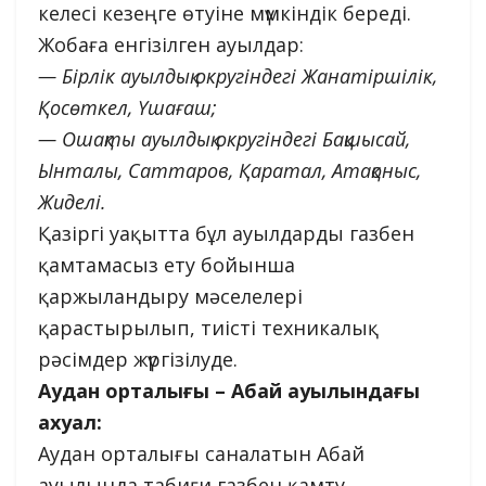
келесі кезеңге өтуіне мүмкіндік береді.
Жобаға енгізілген ауылдар:
— Бірлік ауылдық округіндегі Жанатіршілік,
Қосөткел, Үшағаш;
— Ошақты ауылдық округіндегі Бақшысай,
Ынталы, Саттаров, Қаратал, Атақоныс,
Жиделі.
Қазіргі уақытта бұл ауылдарды газбен
қамтамасыз ету бойынша
қаржыландыру мәселелері
қарастырылып, тиісті техникалық
рәсімдер жүргізілуде.
Аудан орталығы – Абай ауылындағы
ахуал:
Аудан орталығы саналатын Абай
ауылында табиғи газбен қамту