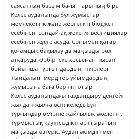
саясаттың басым бағыттарының бірі.
Келес ауданында бұл жұмыстар
мемлекеттік және жергілікті бюджет
есебінен, сондай-ақ жеке инвестициялар
есебінен жүзеге асуда. Сонымен қатар
қоғамдық бақылау да маңызды рөл
атқаруда. Әрбір іске қосылған нысан
бойынша тұрғындардың пікірлері
тыңдалып, мердігер ұйымдардың
жұмысына баға беріліп отыр.
Келес ауданындағы газдандыру деңгейі
жылдан-жылға өсіп келеді. Бұл –
тұрғындар өміріне жайлылық әкелетін,
тұрмыстық қауіпсіздікті арттыратын
маңызды өзгеріс. Аудан әкімдігі мен