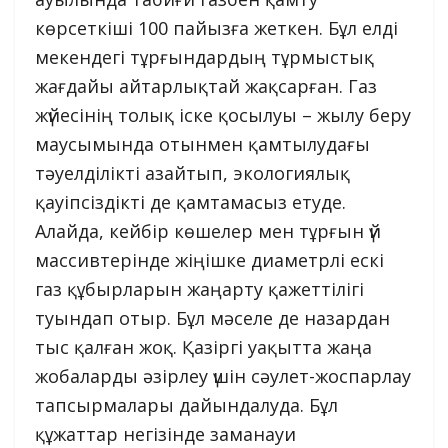
көрсеткіші 100 пайызға жеткен. Бұл елді
мекендегі тұрғындардың тұрмыстық
жағдайы айтарлықтай жақсарған. Газ
жүйесінің толық іске қосылуы – жылу беру
маусымында отынмен қамтылудағы
тәуелділікті азайтып, экологиялық
қауіпсіздікті де қамтамасыз етуде.
Алайда, кейбір көшелер мен тұрғын үй
массивтерінде жіңішке диаметрлі ескі
газ құбырларын жаңарту қажеттілігі
туындап отыр. Бұл мәселе де назардан
тыс қалған жоқ. Қазіргі уақытта жаңа
жобаларды әзірлеу үшін сәулет-жоспарлау
тапсырмалары дайындалуда. Бұл
құжаттар негізінде заманауи