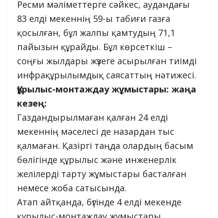
Ресми мәліметтерге сәйкес, аудандағы
83 елді мекеннің 59-ы табиғи газға
қосылған, бұл жалпы қамтудың 71,1
пайызын құрайды. Бұл көрсеткіш –
соңғы жылдары жүзеге асырылған тиімді
инфрақұрылымдық саясаттың нәтижесі.
Құрылыс-монтаждау жұмыстары: жаңа
кезең:
Газдандырылмаған қалған 24 елді
мекеннің мәселесі де назардан тыс
қалмаған. Қазіргі таңда олардың басым
бөлігінде құрылыс және инженерлік
желілерді тарту жұмыстары басталған
немесе жоба сатысында.
Атап айтқанда, бүгінде 4 елді мекенде
құрылыс-монтаждау жұмыстары