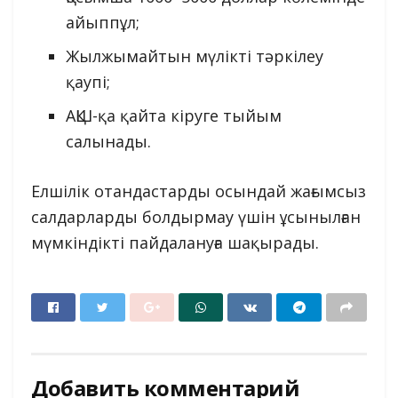
айыппұл;
Жылжымайтын мүлікті тәркілеу
қаупі;
АҚШ-қа қайта кіруге тыйым
салынады.
Елшілік отандастарды осындай жағымсыз
салдарларды болдырмау үшін ұсынылған
мүмкіндікті пайдалануға шақырады.
Добавить комментарий