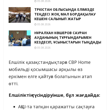
05.08.2026
ТҮРКІСТАН ОБЛЫСЫНДА ЕЛІМІЗДЕ
ТЕҢДЕСІ ЖОҚ МАЛ БОРДАҚЫЛАУ
КЕШЕНІ САЛЫНЫП ЖАТЫР
05.08.2026
НҰРАЛХАН КӨШЕРОВ САУРАН
АУДАНЫНЫҢ ТҰРҒЫНДАРЫМЕН
КЕЗДЕСІП, ҰСЫНЫСТАРЫН ТЫҢДАДЫ
05.08.2026
Елшілік қазақстандықтарға CBP Home
мобильді қосымшасы арқылы өз
еркімен елге қайтуға болатынын атап
өтті.
Елшіліктің түсіндіруінше, бұл жағдайда:
АҚШ-та тапқан қаражатты сақтауға