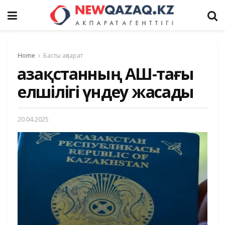
Home
Басты ақпарат
Қазақстанның АҚШ-тағы
елшілігі үндеу жасады
20.04.2025