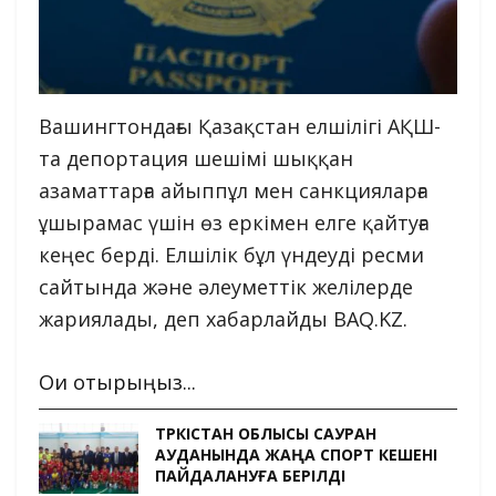
Вашингтондағы Қазақстан елшілігі АҚШ-
та депортация шешімі шыққан
азаматтарға айыппұл мен санкцияларға
ұшырамас үшін өз еркімен елге қайтуға
кеңес берді. Елшілік бұл үндеуді ресми
сайтында және әлеуметтік желілерде
жариялады, деп хабарлайды BAQ.KZ.
Оқи отырыңыз...
ТҮРКІСТАН ОБЛЫСЫ САУРАН
АУДАНЫНДА ЖАҢА СПОРТ КЕШЕНІ
ПАЙДАЛАНУҒА БЕРІЛДІ