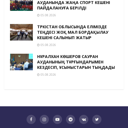
АУДАНЫНДА ЖАҢА СПОРТ КЕШЕНІ
ПАЙДАЛАНУҒА БЕРІЛДІ
05.08.2026
ТҮРКІСТАН ОБЛЫСЫНДА ЕЛІМІЗДЕ
ТЕҢДЕСІ ЖОҚ МАЛ БОРДАҚЫЛАУ
КЕШЕНІ САЛЫНЫП ЖАТЫР
05.08.2026
НҰРАЛХАН КӨШЕРОВ САУРАН
АУДАНЫНЫҢ ТҰРҒЫНДАРЫМЕН
КЕЗДЕСІП, ҰСЫНЫСТАРЫН ТЫҢДАДЫ
05.08.2026