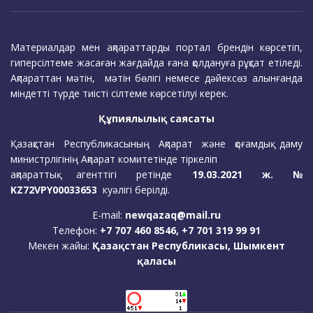
Материалдар мен ақпараттарды портал брендін көрсетіп,
гиперсілтеме жасаған жағдайда ғана қолдануға рұқсат етіледі.
Ақпараттан мәтін, мәтін бөлігі немесе дәйексөз алынғанда
міндетті түрде тиісті сілтеме көрсетілуі керек.
Құпиялылық саясаты
Қазақстан Республикасының Ақпарат және қоғамдық даму
министрлігінің Ақпарат комитетінде тіркеліп
ақпараттық агенттігі ретінде
19.03.2021 ж. №
KZ72VPY00033653
куәлігі берілді.
E-mail:
newqazaq@mail.ru
Телефон:
+7 707 460 8546, +7 701 319 99 91
Мекен жайы:
Қазақстан Республикасы, Шымкент
қаласы