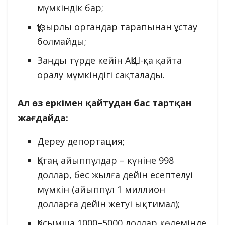
мүмкіндік бар;
Құзырлы органдар тарапынан ұстау
болмайды;
Заңды түрде кейін АҚШ-қа қайта
оралу мүмкіндігі сақталады.
Ал өз еркімен қайтудан бас тартқан
жағдайда:
Дереу депортация;
Қатаң айыппұлдар – күніне 998
доллар, бес жылға дейін есептелуі
мүмкін (айыппұл 1 миллион
долларға дейін жетуі ықтимал);
Қосымша 1000–5000 доллар көлемінде