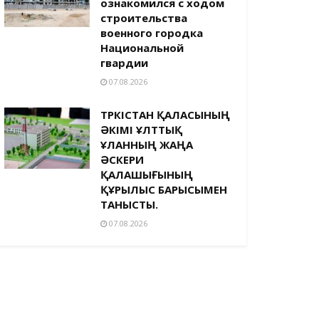
ознакомился с ходом
строительства
военного городка
Национальной
гвардии
07.08.2026
ТҮРКІСТАН ҚАЛАСЫНЫҢ
ӘКІМІ ҰЛТТЫҚ
ҰЛАННЫҢ ЖАҢА
ӘСКЕРИ
ҚАЛАШЫҒЫНЫҢ
ҚҰРЫЛЫС БАРЫСЫМЕН
ТАНЫСТЫ.
07.08.2026