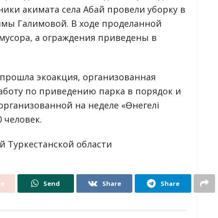
ники акимата села Абай провели уборку в
имы Галимовой. В ходе проделанной
мусора, а ограждения приведены в
» прошла экоакция, организованная
аботу по приведению парка в порядок и
, организованной на неделе «Өнегелі
 человек.
й Туркестанской области
re
Send
Share
Share