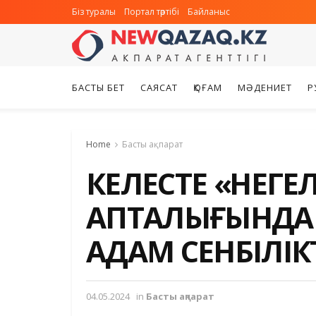
Біз туралы
Портал тәртібі
Байланыс
БАСТЫ БЕТ
САЯСАТ
ҚОҒАМ
МӘДЕНИЕТ
Р
Home
Басты ақпарат
КЕЛЕСТЕ «ӨНЕГЕ
АПТАЛЫҒЫНДА
АДАМ СЕНБІЛІК
04.05.2024
in
Басты ақпарат