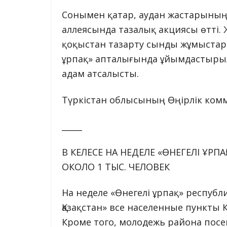
Сонымен қатар, аудан жастарыны
аллеясында тазалық акциясы өтті. 
қоқыстан тазарту сынды жұмыстар
ұрпақ» апталығында ұйымдастырыл
адам атсалысты.
Түркістан облысының Өңірлік ком
_____
В КЕЛЕСЕ НА НЕДЕЛЕ «ӨНЕГЕЛІ ҰРП
ОКОЛО 1 ТЫС. ЧЕЛОВЕК
На неделе «Өнегелі ұрпақ» республ
Қазақстан» все населенные пункты 
Кроме того, молодежь района пос