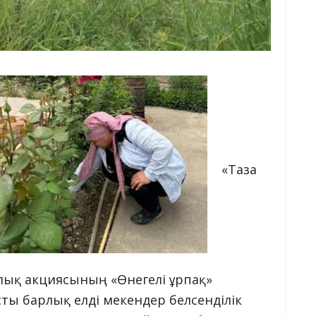
«Таза
ялық акциясының «Өнегелі ұрпақ»
ты барлық елді мекендер белсенділік