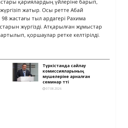
астары қариялардың үйлеріне барып,
үргізіп жатыр. Осы ретте Абай
 98 жастағы тыл ардагері Рахима
старын жүргізді. Атқарылған жұмыстар
артылып, қоршаулар ретке келтірілді.
Түркістанда сайлау
комиссияларының
мүшелеріне арналған
семинар өтті
07.08.2026