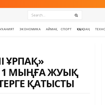
УХАНИЯТ
ЭКОНОМИКА
АЙМАҚ
СПОРТ
ҚҰҚЫҚ-ЗАҢ
ТЕХН
ЛІ ҰРПАҚ»
 1 МЫҢҒА ЖУЫҚ
ТЕРГЕ ҚАТЫСТЫ