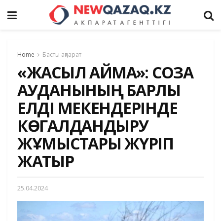
Home
Басты ақпарат
«ЖАСЫЛ АЙМАҚ»: СОЗАҚ
АУДАНЫНЫҢ БАРЛЫҚ
ЕЛДІ МЕКЕНДЕРІНДЕ
КӨГАЛДАНДЫРУ
ЖҰМЫСТАРЫ ЖҮРІП
ЖАТЫР
25.04.2024