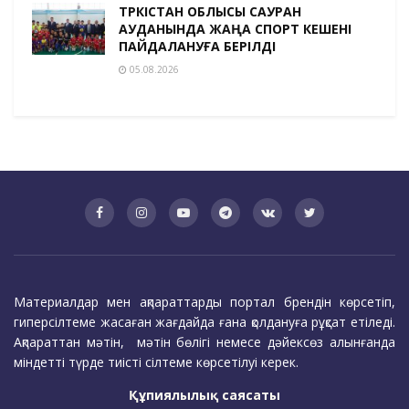
ТҮРКІСТАН ОБЛЫСЫ САУРАН
АУДАНЫНДА ЖАҢА СПОРТ КЕШЕНІ
ПАЙДАЛАНУҒА БЕРІЛДІ
05.08.2026
Материалдар мен ақпараттарды портал брендін көрсетіп,
гиперсілтеме жасаған жағдайда ғана қолдануға рұқсат етіледі.
Ақпараттан мәтін, мәтін бөлігі немесе дәйексөз алынғанда
міндетті түрде тиісті сілтеме көрсетілуі керек.
Құпиялылық саясаты