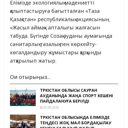
Елімізде экологиялық мәдениетті
қалыптастыруға бағытталған «Таза
Қазақстан» республикалық акциясының
«Жасыл аймақ» апталығы жалғасын
табуда. Бүгінде Созақ ауданы аумағында
санитарлық тазалық пен көркейту-
көгалдандыру жұмыстары қарқынды
атқарылып жатыр.
Оқи отырыңыз...
ТҮРКІСТАН ОБЛЫСЫ САУРАН
АУДАНЫНДА ЖАҢА СПОРТ КЕШЕНІ
ПАЙДАЛАНУҒА БЕРІЛДІ
05.08.2026
ТҮРКІСТАН ОБЛЫСЫНДА ЕЛІМІЗДЕ
ТЕҢДЕСІ ЖОҚ МАЛ БОРДАҚЫЛАУ