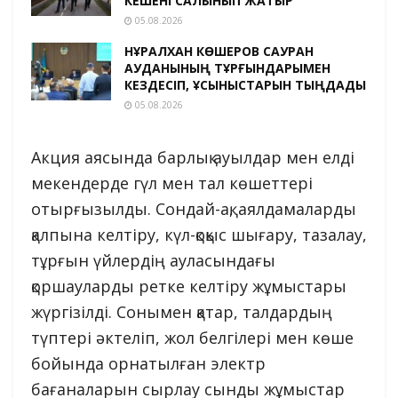
КЕШЕНІ САЛЫНЫП ЖАТЫР
05.08.2026
НҰРАЛХАН КӨШЕРОВ САУРАН
АУДАНЫНЫҢ ТҰРҒЫНДАРЫМЕН
КЕЗДЕСІП, ҰСЫНЫСТАРЫН ТЫҢДАДЫ
05.08.2026
Акция аясында барлық ауылдар мен елді
мекендерде гүл мен тал көшеттері
отырғызылды. Сондай-ақ, аялдамаларды
қалпына келтіру, күл-қоқыс шығару, тазалау,
тұрғын үйлердің ауласындағы
қоршауларды ретке келтіру жұмыстары
жүргізілді. Сонымен қатар, талдардың
түптері әктеліп, жол белгілері мен көше
бойында орнатылған электр
бағаналарын сырлау сынды жұмыстар