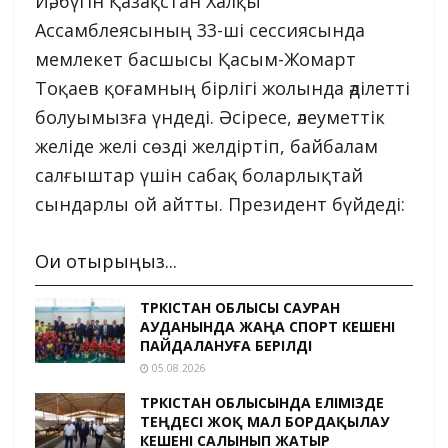
Иә, бүгін Қазақстан Халқы
Ассамблеясының 33-ші сессиясында
мемлекет басшысы Қасым-Жомарт
Тоқаев қоғамның бірлігі жолында әділетті
болуымызға үндеді. Әсіресе, әлеуметтік
желіде желі сөзді желдіртіп, байбалам
салғыштар үшін сабақ боларлықтай
сындарлы ой айтты. Президент бүйдеді:
Оқи отырыңыз...
ТҮРКІСТАН ОБЛЫСЫ САУРАН
АУДАНЫНДА ЖАҢА СПОРТ КЕШЕНІ
ПАЙДАЛАНУҒА БЕРІЛДІ
05.08.2026
ТҮРКІСТАН ОБЛЫСЫНДА ЕЛІМІЗДЕ
ТЕҢДЕСІ ЖОҚ МАЛ БОРДАҚЫЛАУ
КЕШЕНІ САЛЫНЫП ЖАТЫР