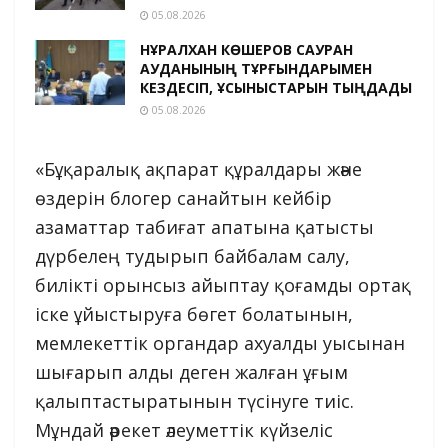
05.08.2026
НҰРАЛХАН КӨШЕРОВ САУРАН
АУДАНЫНЫҢ ТҰРҒЫНДАРЫМЕН
КЕЗДЕСІП, ҰСЫНЫСТАРЫН ТЫҢДАДЫ
05.08.2026
«Бұқаралық ақпарат құралдары және
өздерін блогер санайтын кейбір
азаматтар табиғат апатына қатысты
дүрбелең тудырып байбалам салу,
билікті орынсыз айыптау қоғамды ортақ
іске ұйыстыруға бөгет болатынын,
мемлекеттік органдар ахуалды уысынан
шығарып алды деген жалған ұғым
қалыптастыратынын түсінуге тиіс.
Мұндай әрекет әлеуметтік күйзеліс