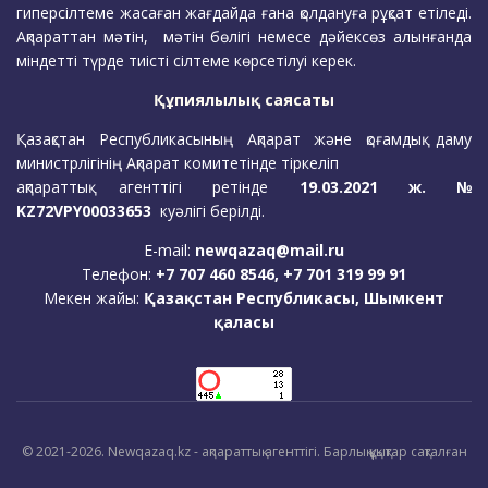
гиперсілтеме жасаған жағдайда ғана қолдануға рұқсат етіледі.
Ақпараттан мәтін, мәтін бөлігі немесе дәйексөз алынғанда
міндетті түрде тиісті сілтеме көрсетілуі керек.
Құпиялылық саясаты
Қазақстан Республикасының Ақпарат және қоғамдық даму
министрлігінің Ақпарат комитетінде тіркеліп
ақпараттық агенттігі ретінде
19.03.2021 ж. №
KZ72VPY00033653
куәлігі берілді.
E-mail:
newqazaq@mail.ru
Телефон:
+7 707 460 8546, +7 701 319 99 91
Мекен жайы:
Қазақстан Республикасы, Шымкент
қаласы
© 2021-2026. Newqazaq.kz - ақпараттық агенттігі. Барлық құқықтар сақталған