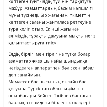
көптеген түйткілдің түйінін тарқатуға
мәжбүр. Азаматтардың басым көпшілігі
мұны түсінеді. Бір жағынан, Үкіметтің
көптеген саланы жанталаса реттеуіне
тура келіп отыр. Екінші жағынан,
еліміздің тұрақты дамуына мықты негіз
қалыптастыруға тиіс»
Елдің бірлігі мен тірлігіне тұтқа болар
азаматтар әркез шынайы шындыққа
негізделген ақпаратпен бөліскені абзал
деп санаймын.
Мемлекет басшысының онлайн бас
қосуына Түркістан облысы әкімінің
ооынбасары Бейсен Тәжібаев бастаған
барлық этномәдени бірлестік өкілдері