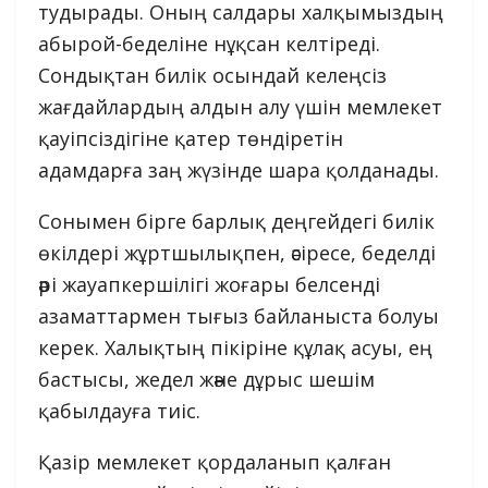
тудырады. Оның салдары халқымыздың
абырой-беделіне нұқсан келтіреді.
Сондықтан билік осындай келеңсіз
жағдайлардың алдын алу үшін мемлекет
қауіпсіздігіне қатер төндіретін
адамдарға заң жүзінде шара қолданады.
Сонымен бірге барлық деңгейдегі билік
өкілдері жұртшылықпен, әсіресе, беделді
әрі жауапкершілігі жоғары белсенді
азаматтармен тығыз байланыста болуы
керек. Халықтың пікіріне құлақ асуы, ең
бастысы, жедел және дұрыс шешім
қабылдауға тиіс.
Қазір мемлекет қордаланып қалған