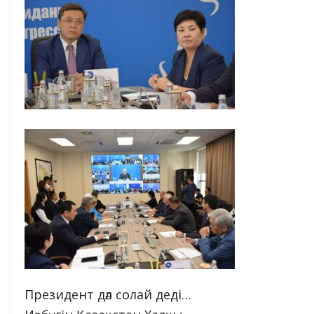
Президент дәл солай деді…