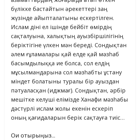
бүлікке бастайтын әрекеттері заң
жүзінде айыпталатыны ескертілген.
Ислам діні ел ішінде бейбіт өмірдің
сақталуына, халықтың ауызбіршілігінің
беріктігіне үлкен мән береді. Сондықтан
әлем ғұламалары қай елде қай мәзһаб
басымдылыққа ие болса, сол елдің
мұсылмандарына сол мәзһабты ұстану
міндет болатыны туралы бір ауыздан
пәтуаласқан (иджмағ). Сондықтан, әрбір
мешітке келуші елімізде Ханафи мәзһабы
дәстүрлі ислам жолы екенін ескеріп
оның қағидаларын берік сақтауға тиіс…
Оқи отырыңыз...