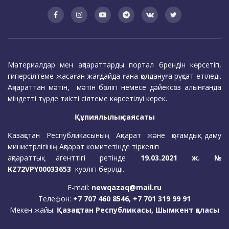
Материалдар мен ақпараттарды портал брендін көрсетіп,
гиперсілтеме жасаған жағдайда ғана қолдануға рұқсат етіледі.
Ақпараттан мәтін, мәтін бөлігі немесе дәйексөз алынғанда
міндетті түрде тиісті сілтеме көрсетілуі керек.
Құпиялылық саясаты
Қазақстан Республикасының Ақпарат және қоғамдық даму
министрлігінің Ақпарат комитетінде тіркеліп
ақпараттық агенттігі ретінде
19.03.2021 ж. №
KZ72VPY00033653
куәлігі берілді.
E-mail:
newqazaq@mail.ru
Телефон:
+7 707 460 8546, +7 701 319 99 91
Мекен жайы:
Қазақстан Республикасы, Шымкент қаласы