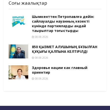
Соңғы жаңалықтар
Шымкенттен Петропавлға дейін:
сайлауалды науқанның кезекті
күнінде партияларды қандай
тақырыптар тоғыстырды
08.08.2026
850 ҚЫЗМЕТ АЛУШЫНЫҢ БҰЗЫЛҒАН
ҚҰҚЫҒЫ ҚАЛПЫНА КЕЛТІРІЛДІ
08.08.2026
Здоровье нации как главный
ориентир
08.08.2026