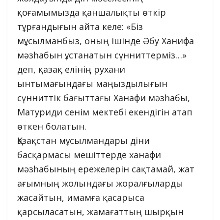
қоғамымызда қаншалықты өткір
тұрғандығын айта келе: «Біз
мұсылманбыз, оның ішінде Әбу Ханифа
мәзһабын ұстанатын сүнниттерміз…»
деп, қазақ елінің рухани
ынтымағындағы маңыздылығын
сүнниттік бағыттағы Ханафи мәзһабы,
Матуриди сенім мектебі екендігін атап
өткен болатын.
Қазақстан мұсылмандары діни
басқармасы мешіттерде ханафи
мәзһабының ережелерін сақтамай, жат
ағымның жолындағы жоралғыларды
жасайтын, имамға қасарыса
қарсыласатын, жамағаттың шырқын