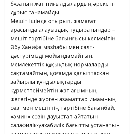
бұзатын жат пиғылдылардың әрекетін
дұрыс санамайды.
Мешіт ішінде отырып, жамағат
арасында алауыздық тудыратындар –
мешіт тәртібіне бағынғысы келмейтін,
Әбу Ханифа мәзһабы мен салт-
дәстүрімізді мойындамайтын,
мемлекеттік құқықтық нормаларды
сақтамайтын, қоғамда қалыптасқан
зайырлы құндылықтарды
құрметтеймейтін жат ағымның
жетегінде жүрген азаматтар имамның
сөзі мен мешіттің тәртібіне бағынбай,
«әмин» сөзін дауыстап айтатын
салафилік-уахабилік бағытты ұстанатын
азаматтардың жоғарыда атап өткен