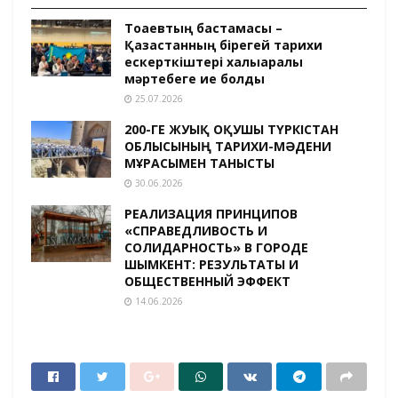
Тоқаевтың бастамасы –
Қазақстанның бірегей тарихи
ескерткіштері халықаралық
мәртебеге ие болды
25.07.2026
200-ГЕ ЖУЫҚ ОҚУШЫ ТҮРКІСТАН
ОБЛЫСЫНЫҢ ТАРИХИ-МӘДЕНИ
МҰРАСЫМЕН ТАНЫСТЫ
30.06.2026
РЕАЛИЗАЦИЯ ПРИНЦИПОВ
«СПРАВЕДЛИВОСТЬ И
СОЛИДАРНОСТЬ» В ГОРОДЕ
ШЫМКЕНТ: РЕЗУЛЬТАТЫ И
ОБЩЕСТВЕННЫЙ ЭФФЕКТ
14.06.2026