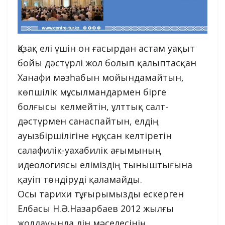
Қазақ елі үшін он ғасырдан астам уақыт
бойы дәстүрлі жол болып қалыптасқан
Ханафи мәзһабын мойындамайтын,
көпшілік мұсылмандармен бірге
болғысы келмейтін, ұлттық салт-
дәстүрмен санаспайтын, елдің
ауызбіршілігіне нұқсан келтіретін
салафилік-уахабилік ағымының
идеологиясы еліміздің тыныштығына
қауіп төндіруді қаламайды.
Осы тарихи тұғырымызды ескерген
Елбасы Н.Ә.Назарбаев 2012 жылғы
жолдауында дін мәселесінің