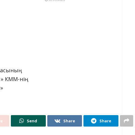
рмасының
ы» КММ-нің
»
re
Send
Share
Share