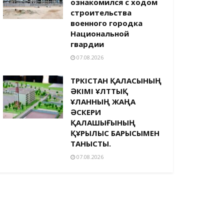
ознакомился с ходом
строительства
военного городка
Национальной
гвардии
07.08.2026
ТҮРКІСТАН ҚАЛАСЫНЫҢ
ӘКІМІ ҰЛТТЫҚ
ҰЛАННЫҢ ЖАҢА
ӘСКЕРИ
ҚАЛАШЫҒЫНЫҢ
ҚҰРЫЛЫС БАРЫСЫМЕН
ТАНЫСТЫ.
07.08.2026