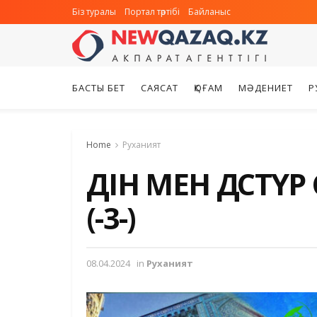
Біз туралы
Портал тәртібі
Байланыс
БАСТЫ БЕТ
САЯСАТ
ҚОҒАМ
МӘДЕНИЕТ
Р
Home
Руханият
ДІН МЕН ДӘСТҮ
(-3-)
08.04.2024
in
Руханият