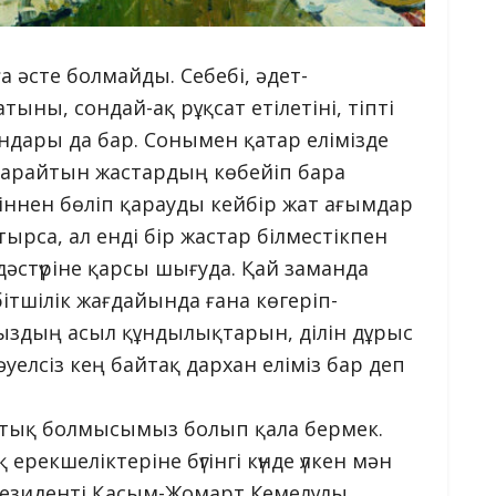
ға әсте болмайды. Себебі, әдет-
ны, сондай-ақ рұқсат етілетіні, тіпті
дары да бар. Сонымен қатар елімізде
п қарайтын жастардың көбейіп бара
іннен бөліп қарауды кейбір жат ағымдар
ырса, ал енді бір жастар білместікпен
дәстүріне қарсы шығуда. Қай заманда
йбітшілік жағдайында ғана көгеріп-
мыздың асыл құндылықтарын, ділін дұрыс
тәуелсіз кең байтақ дархан еліміз бар деп
ұлттық болмысымыз болып қала бермек.
ерекшеліктеріне бүгінгі күнде үлкен мән
Президенті Қасым-Жомарт Кемелұлы