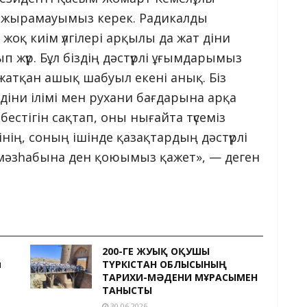
н ажырамауымыз керек. Радикалды
оқ киім үлгілері арқылы да жат діни
 жүр. Бұл біздің дәстүрлі ұғымдарымыз
атқан ашық шабуыл екені анық. Біз
ни ілімі мен рухани бағдарына арқа
рбестігін сақтап, оны нығайта түсеміз
інің, соның ішінде қазақтардың дәстүрлі
и мәзһабына ден қоюымыз қажет», — деген
200-ГЕ ЖУЫҚ ОҚУШЫ
и
ТҮРКІСТАН ОБЛЫСЫНЫҢ
ТАРИХИ-МӘДЕНИ МҰРАСЫМЕН
ТАНЫСТЫ
30.06.2026