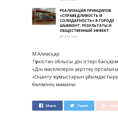
РЕАЛИЗАЦИЯ ПРИНЦИПОВ
«СПРАВЕДЛИВОСТЬ И
СОЛИДАРНОСТЬ» В ГОРОДЕ
ШЫМКЕНТ: РЕЗУЛЬТАТЫ И
ОБЩЕСТВЕННЫЙ ЭФФЕКТ
14.06.2026
М.Алиасқар
Түркістан облысы дін істері басқа
«Дін мәселелерін зерттеу орталығ
«Оңалту жұмыстарын ұйымдастыру
бөлімінің маманы
Share
Tweet
Sha