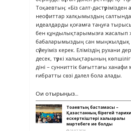
Тоқаевтың: «Біз салт-дәстүрімізде
неофиттар халқымыздың салтында ж
идеалдарды қоғамға таңуға тырысып
бен құндылықтарымызға жасалып ж
бабаларымыздың сан мыңжылдық ді
сүйеуіміз керек. Еліміздің рухани де
десек, түркі халықтарының көпшіліг
діні – сунниттік бағыттағы ханаф
ғибратты сөзі дәлел бола алады.
Оқи отырыңыз...
Тоқаевтың бастамасы –
Қазақстанның бірегей тарих
ескерткіштері халықаралық
мәртебеге ие болды
25.07.2026