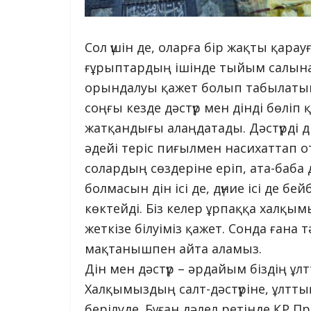
Сол үшін де, оларға бір жақты қарау
ғұрыптардың ішінде тыйым салынаты
орындалуы қажет болып табылатын
соңғы кезде дәстүр мен дінді бөлі
жатқандығы алаңдатады. Дәстүрді д
әдейі теріс пиғылмен насихаттап от
солардың сөздеріне еріп, ата-баба 
болмасын дін ісі де, дүние ісі де бе
көктейді. Біз келер ұрпаққа халқы
жеткізе білуіміз қажет. Сонда ғана 
мақтанышпен айта аламыз.
Дін мен дәстүр – әрдайым біздің 
Халқымыздың салт-дәстүріне, ұлттық 
берілуде. Бұған дәлел ретінде ҚР 