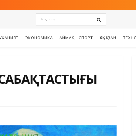
УХАНИЯТ
ЭКОНОМИКА
АЙМАҚ
СПОРТ
ҚҰҚЫҚ-ЗАҢ
ТЕХН
Р САБАҚТАСТЫҒЫ