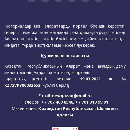
Материалдар мен ақпараттарды портал брендін көрсетіп,
гиперсілтеме жасаған жағдайда ғана қолдануға рұқсат етіледі.
Ақпараттан мәтін, мәтін бөлігі немесе дәйексөз алынғанда
міндетті түрде тиісті сілтеме көрсетілуі керек.
Құпиялылық саясаты
Қазақстан Республикасының Ақпарат және қоғамдық даму
министрлігінің Ақпарат комитетінде тіркеліп
ақпараттық агенттігі ретінде
19.03.2021 ж. №
KZ72VPY00033653
куәлігі берілді.
E-mail:
newqazaq@mail.ru
Телефон:
+7 707 460 8546, +7 701 319 99 91
Мекен жайы:
Қазақстан Республикасы, Шымкент
қаласы