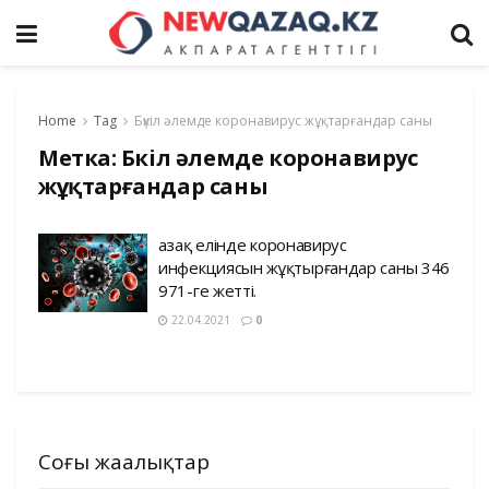
Home
Tag
Бүкіл әлемде коронавирус жұқтарғандар саны
Метка:
Бүкіл әлемде коронавирус
жұқтарғандар саны
Қазақ елінде коронавирус
инфекциясын жұқтырғандар саны 346
971-ге жетті.
22.04.2021
0
Соңғы жаңалықтар