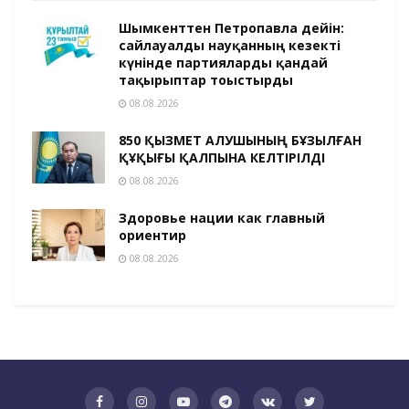
Шымкенттен Петропавлға дейін:
сайлауалды науқанның кезекті
күнінде партияларды қандай
тақырыптар тоғыстырды
08.08.2026
850 ҚЫЗМЕТ АЛУШЫНЫҢ БҰЗЫЛҒАН
ҚҰҚЫҒЫ ҚАЛПЫНА КЕЛТІРІЛДІ
08.08.2026
Здоровье нации как главный
ориентир
08.08.2026