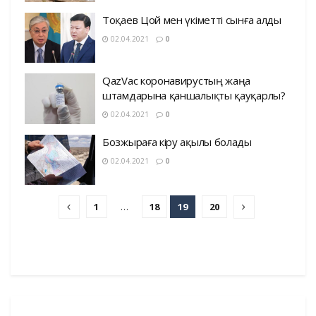
Тоқаев Цой мен үкіметті сынға алды
02.04.2021
0
QazVac коронавирустың жаңа
штамдарына қаншалықты қауқарлы?
02.04.2021
0
Бозжыраға кіру ақылы болады
02.04.2021
0
1
…
18
19
20