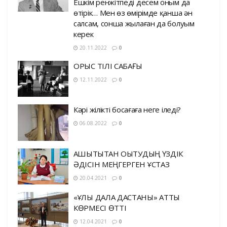
Ешкім ренжітпеді десем оным да
өтірік… Мен өз өмірімде қанша ән
салсам, сонша жылаған да болуым
керек
20.11.2022
0
ОРЫС ТІЛІ САБАҒЫ
12.11.2022
0
Кәрі жілікті босағаға неге іледі?
06.08.2022
0
ҚАШЫҚТЫҚТАН ОҚЫТУДЫҢ ҮЗДІК
ӘДІСІН МЕҢГЕРГЕН ҰСТАЗ
20.04.2021
0
«ҰЛЫ ДАЛА ДАСТАНЫ» АТТЫ
КӨРМЕСІ ӨТТІ
12.04.2021
0