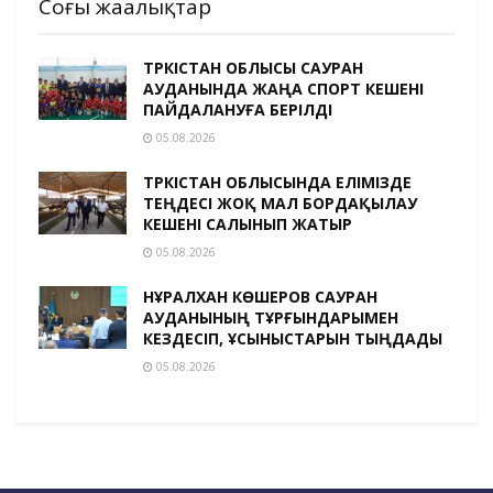
Соңғы жаңалықтар
ТҮРКІСТАН ОБЛЫСЫ САУРАН
АУДАНЫНДА ЖАҢА СПОРТ КЕШЕНІ
ПАЙДАЛАНУҒА БЕРІЛДІ
05.08.2026
ТҮРКІСТАН ОБЛЫСЫНДА ЕЛІМІЗДЕ
ТЕҢДЕСІ ЖОҚ МАЛ БОРДАҚЫЛАУ
КЕШЕНІ САЛЫНЫП ЖАТЫР
05.08.2026
НҰРАЛХАН КӨШЕРОВ САУРАН
АУДАНЫНЫҢ ТҰРҒЫНДАРЫМЕН
КЕЗДЕСІП, ҰСЫНЫСТАРЫН ТЫҢДАДЫ
05.08.2026