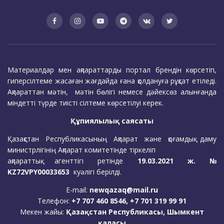
Материалдар мен ақпараттарды портал брендін көрсетіп,
гиперсілтеме жасаған жағдайда ғана қолдануға рұқсат етіледі.
Ақпараттан мәтін, мәтін бөлігі немесе дәйексөз алынғанда
міндетті түрде тиісті сілтеме көрсетілуі керек.
Құпиялылық саясаты
Қазақстан Республикасының Ақпарат және қоғамдық даму
министрлігінің Ақпарат комитетінде тіркеліп
ақпараттық агенттігі ретінде
19.03.2021 ж. №
KZ72VPY00033653
куәлігі берілді.
E-mail:
newqazaq@mail.ru
Телефон:
+7 707 460 8546, +7 701 319 99 91
Мекен жайы:
Қазақстан Республикасы, Шымкент
қаласы