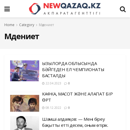
Home
Category
Мәдениет
Мәдениет
ҚЫЗЫЛОРДА ОБЛЫСЫНДА
БӘЙГЕДЕН ЕЛ ЧЕМПИОНАТЫ
БАСТАЛДЫ
22.04.2023
0
КАФКА, МАҚСОТ ЖӘНЕ АЛАПАТ БІР
ӨРТ
08.12.2022
0
Шәмші Қалдаяқов: — Мені біреу
бақытты етті десем, оным өтірік.