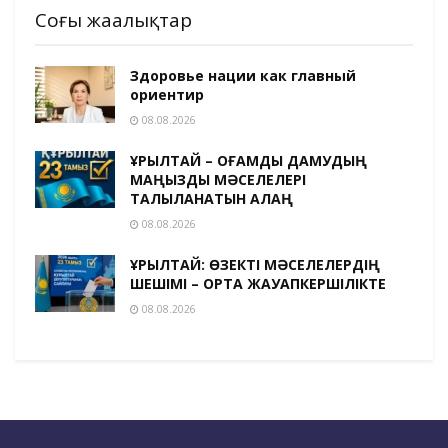
Соңғы жаңалықтар
Здоровье нации как главный
ориентир
08.08.2026
ҚҰРЫЛТАЙ – ҚОҒАМДЫҚ ДАМУДЫҢ
МАҢЫЗДЫ МӘСЕЛЕЛЕРІ
ТАЛҚЫЛАНАТЫН АЛАҢ
08.08.2026
ҚҰРЫЛТАЙ: ӨЗЕКТІ МӘСЕЛЕЛЕРДІҢ
ШЕШІМІ – ОРТАҚ ЖАУАПКЕРШІЛІКТЕ
08.08.2026