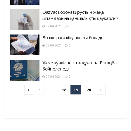
QazVac коронавирустың жаңа
штамдарына қаншалықты қауқарлы?
02.04.2021
0
Бозжыраға кіру ақылы болады
02.04.2021
0
Жеке куәлік пен төлқұжатта Елтаңба
бейнеленеді
02.04.2021
0
1
…
18
19
20