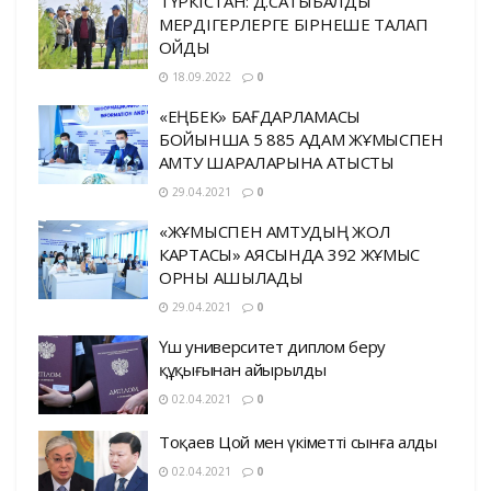
ТҮРКІСТАН: Д.САТЫБАЛДЫ
МЕРДІГЕРЛЕРГЕ БІРНЕШЕ ТАЛАП
ҚОЙДЫ
18.09.2022
0
«ЕҢБЕК» БАҒДАРЛАМАСЫ
БОЙЫНША 5 885 АДАМ ЖҰМЫСПЕН
ҚАМТУ ШАРАЛАРЫНА ҚАТЫСТЫ
29.04.2021
0
«ЖҰМЫСПЕН ҚАМТУДЫҢ ЖОЛ
КАРТАСЫ» АЯСЫНДА 392 ЖҰМЫС
ОРНЫ АШЫЛАДЫ
29.04.2021
0
Үш университет диплом беру
құқығынан айырылды
02.04.2021
0
Тоқаев Цой мен үкіметті сынға алды
02.04.2021
0