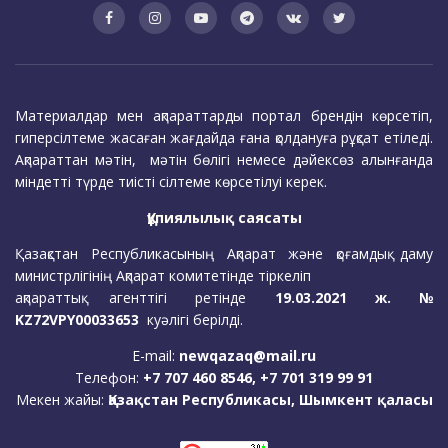
Материалдар мен ақпараттарды портал брендін көрсетіп,
гиперсілтеме жасаған жағдайда ғана қолдануға рұқсат етіледі.
Ақпараттан мәтін, мәтін бөлігі немесе дәйексөз алынғанда
міндетті түрде тиісті сілтеме көрсетілуі керек.
Құпиялылық саясаты
Қазақстан Республикасының Ақпарат және қоғамдық даму
министрлігінің Ақпарат комитетінде тіркеліп
ақпараттық агенттігі ретінде
19.03.2021 ж. №
KZ72VPY00033653
куәлігі берілді.
E-mail:
newqazaq@mail.ru
Телефон:
+7 707 460 8546, +7 701 319 99 91
Мекен жайы:
Қазақстан Республикасы, Шымкент қаласы