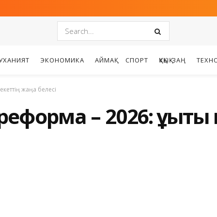
УХАНИЯТ
ЭКОНОМИКА
АЙМАҚ
СПОРТ
ҚҰҚЫҚ-ЗАҢ
ТЕХН
кеттің жаңа белесі
еформа – 2026: құқықты