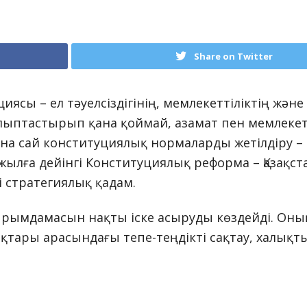
Share on Twitter
сы – ел тәуелсіздігінің, мемлекеттіліктің және х
лыптастырып қана қоймай, азамат пен мемлекет
ына сай конституциялық нормаларды жетілдіру – 
жылға дейінгі Конституциялық реформа – Қазақс
 стратегиялық қадам.
ұжырымдамасын нақты іске асыруды көздейді. Оны
ақтары арасындағы тепе-теңдікті сақтау, халық