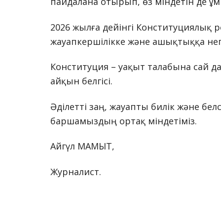
пайдалана отырып, өз міндетін де ұ
2026 жылға дейінгі Конституциялық ре
жауапкершілікке және ашықтыққа нег
Конституция – уақыт талабына сай д
айқын белгісі.
Әділетті заң, жауапты билік және бел
баршамыздың ортақ міндетіміз.
Айгүл МАМЫТ,
Журналист.