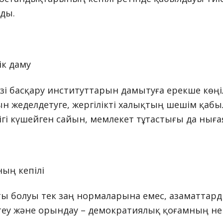
ады.
ік даму
өзі басқару институттарын дамытуға ерекше көңі
н жеделдетуге, жергілікті халықтың шешім қаб
ігі күшейген сайын, мемлекет тұтастығы да нығая
ың кепілі
 болуы тек заң нормаларына емес, азаматтард
теу және орындау – демократиялық қоғамның нег