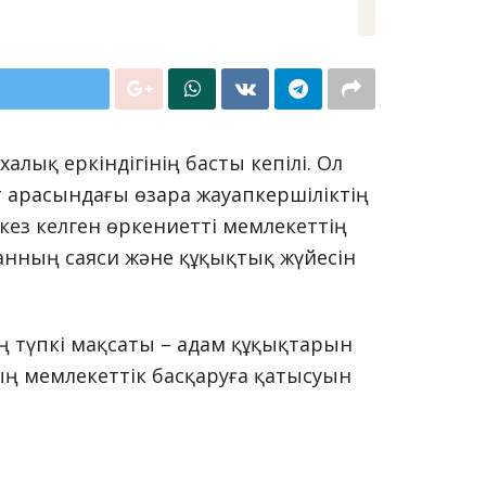
алық еркіндігінің басты кепілі. Ол
 арасындағы өзара жауапкершіліктің
кез келген өркениетті мемлекеттің
танның саяси және құқықтық жүйесін
ң түпкі мақсаты – адам құқықтарын
тың мемлекеттік басқаруға қатысуын