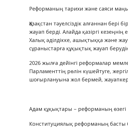
Реформаның тарихи және саяси маң
Қазақстан тәуелсіздік алғаннан бері
жауап берді. Алайда қазіргі кезеңнің
Халық әділдікке, ашықтыққа және жа
сұраныстарға құқықтық жауап берудің 
2026 жылға дейінгі реформалар мемле
Парламенттің рөлін күшейтуге, жергіл
шоғырлануына жол бермей, жауапкерші
Адам құқықтары – реформаның өзегі
Конституциялық реформаның басты б