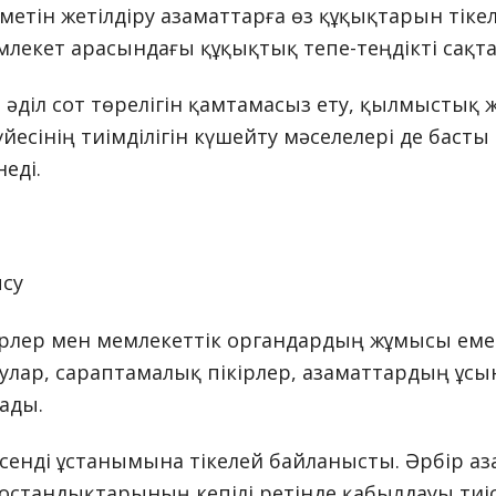
тін жетілдіру азаматтарға өз құқықтарын тікеле
млекет арасындағы құқықтық тепе-теңдікті сақ
әділ сот төрелігін қамтамасыз ету, қылмыстық 
сінің тиімділігін күшейту мәселелері де басты 
неді.
ысу
рлер мен мемлекеттік органдардың жұмысы емес
даулар, сараптамалық пікірлер, азаматтардың 
ады.
енді ұстанымына тікелей байланысты. Әрбір аз
бостандықтарының кепілі ретінде қабылдауы тиі