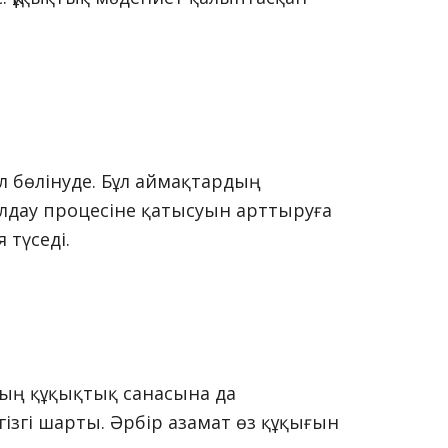
л бөлінуде. Бұл аймақтардың
ылдау процесіне қатысуын арттыруға
 түседі.
ың құқықтық санасына да
ізгі шарты. Әрбір азамат өз құқығын