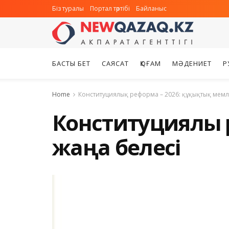
Біз туралы
Портал тәртібі
Байланыс
БАСТЫ БЕТ
САЯСАТ
ҚОҒАМ
МӘДЕНИЕТ
Р
Home
Конституциялық реформа – 2026: құқықтық мемле
Конституциялық р
жаңа белесі