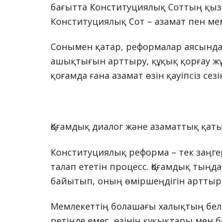
бағытта Конституциялық Соттың қызме
Конституциялық Сот – азамат пен ме
Сонымен қатар, реформалар аясында 
ашықтығын арттыру, құқық қорғау жүйе
қоғамда ғана азамат өзін қауіпсіз сезі
Қоғамдық диалог және азаматтық қат
Конституциялық реформа – тек заңге
талап ететін процесс. Қоғамдық тың
байытып, оның өміршеңдігін арттыр
Мемлекеттің болашағы халықтың белс
ретінде емес, өзінің құқықтары мен 