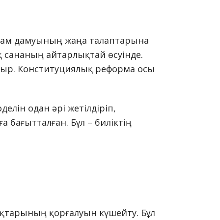
 қоғам дамуының жаңа талаптарына
ық сананың айтарлықтай өсуінде.
отыр. Конституциялық реформа осы
елін одан әрі жетілдіріп,
а бағытталған. Бұл – биліктің
қтарының қорғалуын күшейту. Бұл