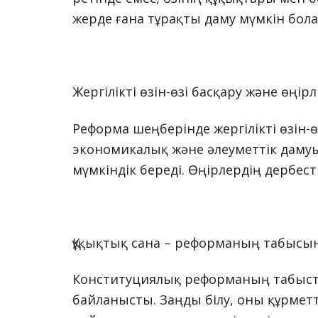
жерде ғана тұрақты даму мүмкін бол
Жергілікті өзін-өзі басқару және өңірл
Реформа шеңберінде жергілікті өзін-
экономикалық және әлеуметтік дамуы
мүмкіндік береді. Өңірлердің дербест
Құқықтық сана – реформаның табысын
Конституциялық реформаның табысты
байланысты. Заңды білу, оны құрмет