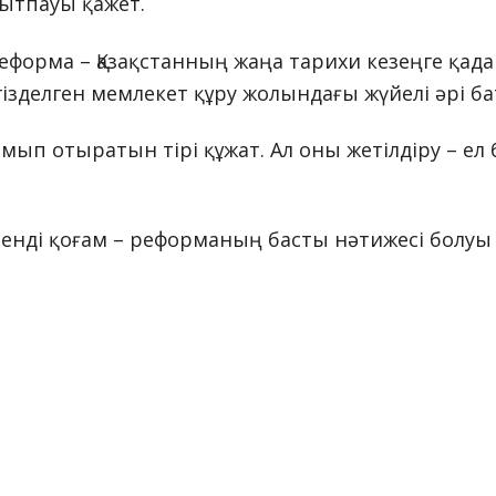
мытпауы қажет.
форма – Қазақстанның жаңа тарихи кезеңге қадам 
ізделген мемлекет құру жолындағы жүйелі әрі ба
амып отыратын тірі құжат. Ал оны жетілдіру – 
сенді қоғам – реформаның басты нәтижесі болуы т