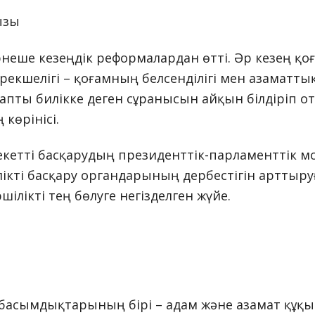
ызы
 бірнеше кезеңдік реформалардан өтті. Әр кезең
 ерекшелігі – қоғамның белсенділігі мен азаматт
уапты билікке деген сұранысын айқын білдіріп 
көрінісі.
кетті басқарудың президенттік-парламенттік мод
ікті басқару органдарының дербестігін арттыруғ
лікті тең бөлуге негізделген жүйе.
асымдықтарының бірі – адам және азамат құқы