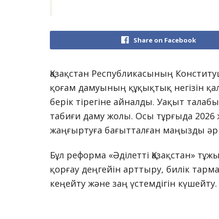
Share on Facebook
Қазақстан Республикасының Конституция
қоғам дамуының құқықтық негізін қа
берік тірегіне айналды. Уақыт талаб
табиғи даму жолы. Осы тұрғыда 2026 
жаңғыртуға бағытталған маңызды әрі
Бұл реформа «Әділетті Қазақстан» т
қорғау деңгейін арттыру, билік тарм
кеңейту және заң үстемдігін күшейту.