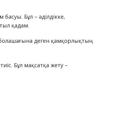
басуы. Бұл – әділдікке,
тыл қадам.
ел болашағына деген қамқорлықтың
иіс. Бұл мақсатқа жету –