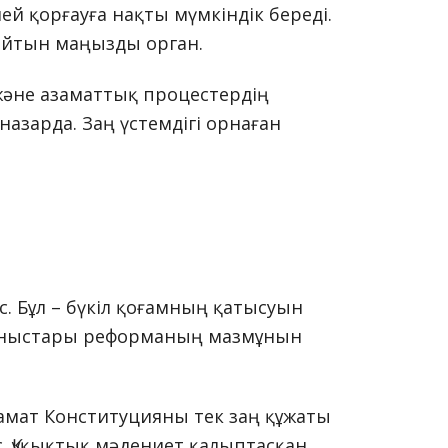
й қорғауға нақты мүмкіндік береді.
тайтын маңызды орган.
және азаматтық процестердің
назарда. Заң үстемдігі орнаған
. Бұл – бүкіл қоғамның қатысуын
ұсыныстары реформаның мазмұнын
амат Конституцияны тек заң құжаты
с. Құқықтық мәдениет қалыптасқан